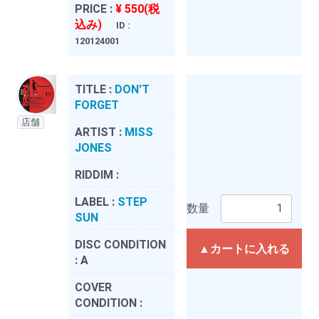
PRICE :
¥ 550(税
込み)
ID :
120124001
TITLE :
DON'T
FORGET
店舗
ARTIST :
MISS
JONES
RIDDIM :
LABEL :
STEP
数量
SUN
DISC CONDITION
▲カートに入れる
:
A
COVER
CONDITION :