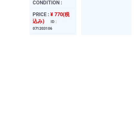
CONDITION :
PRICE :
¥ 770(税
込み)
ID :
071203106