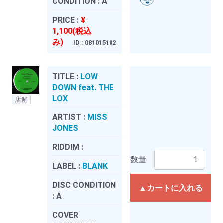
CONDITION :
A
PRICE :
¥
1,100(税込
み)
ID : 081015102
TITLE :
LOW
DOWN feat. THE
LOX
店舗
ARTIST :
MISS
JONES
RIDDIM :
数量
LABEL :
BLANK
DISC CONDITION
▲カートに入れる
:
A
COVER