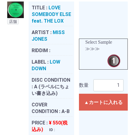
TITLE :
LOVE
SOMEBODY ELSE
feat. THE LOX
店舗
ARTIST :
MISS
JONES
Select Sample
≫≫≫
RIDDIM :
LABEL :
LOW
DOWN
DISC CONDITION
数量
:
A (ラベルにちょ
い書き込み)
▲カートに入れる
COVER
CONDITION :
A-B
PRICE :
¥ 550(税
込み)
ID :