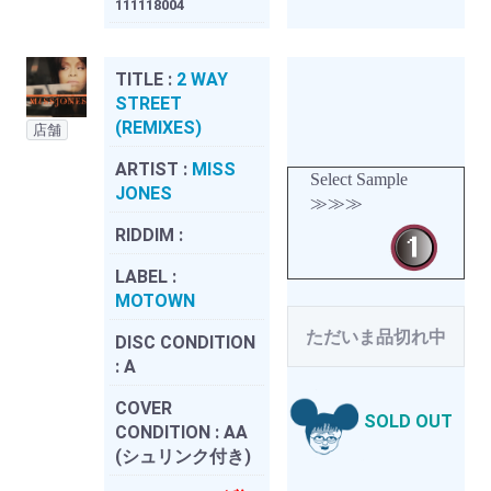
111118004
TITLE :
2 WAY
STREET
(REMIXES)
店舗
ARTIST :
MISS
Select Sample
JONES
≫≫≫
RIDDIM :
LABEL :
MOTOWN
ただいま品切れ中
DISC CONDITION
:
A
COVER
SOLD OUT
CONDITION :
AA
(シュリンク付き)