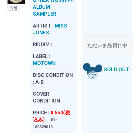
OTHER WOMAN -
ALBUM
店舗
SAMPLER
ARTIST :
MISS
JONES
RIDDIM :
ただいま品切れ中
LABEL :
MOTOWN
SOLD OUT
DISC CONDITION
:
A-B
COVER
CONDITION :
PRICE :
¥ 550(税
込み)
ID :
180329010