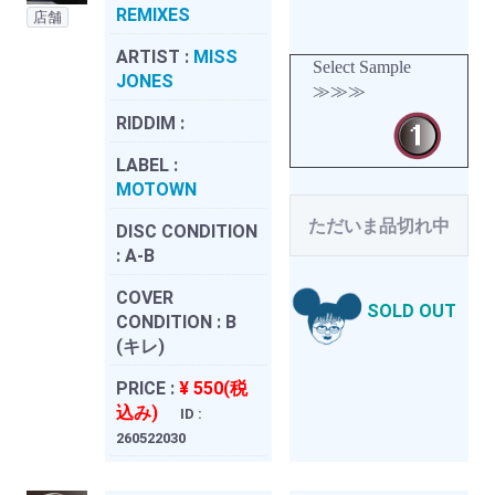
REMIXES
店舗
ARTIST :
MISS
Select Sample
JONES
≫≫≫
RIDDIM :
LABEL :
MOTOWN
ただいま品切れ中
DISC CONDITION
:
A-B
COVER
SOLD OUT
CONDITION :
B
(キレ)
PRICE :
¥ 550(税
込み)
ID :
260522030