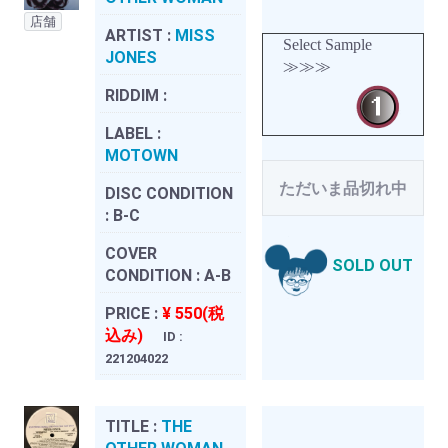
店舗
ARTIST :
MISS
Select Sample
JONES
≫≫≫
RIDDIM :
LABEL :
MOTOWN
ただいま品切れ中
DISC CONDITION
:
B-C
COVER
SOLD OUT
CONDITION :
A-B
PRICE :
¥ 550(税
込み)
ID :
221204022
TITLE :
THE