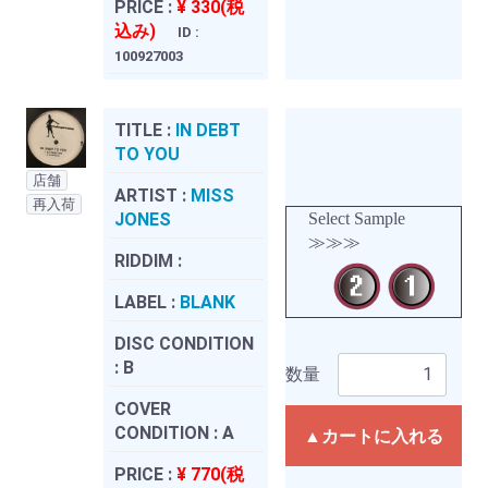
PRICE :
¥ 330(税
込み)
ID :
100927003
TITLE :
IN DEBT
TO YOU
店舗
ARTIST :
MISS
再入荷
JONES
Select Sample
≫≫≫
RIDDIM :
LABEL :
BLANK
DISC CONDITION
:
B
数量
COVER
CONDITION :
A
▲カートに入れる
PRICE :
¥ 770(税