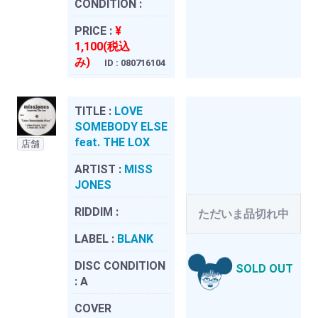
CONDITION :
PRICE :
¥
1,100(税込
み)
ID : 080716104
TITLE :
LOVE
SOMEBODY ELSE
feat. THE LOX
店舗
ARTIST :
MISS
JONES
RIDDIM :
ただいま品切れ中
LABEL :
BLANK
DISC CONDITION
SOLD OUT
:
A
COVER