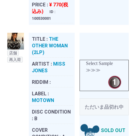
PRICE :
¥ 770(税
込み)
ID :
100530001
TITLE :
THE
OTHER WOMAN
(2LP)
店舗
再入荷
Select Sample
ARTIST :
MISS
≫≫≫
JONES
RIDDIM :
LABEL :
MOTOWN
ただいま品切れ中
DISC CONDITION
:
B
COVER
SOLD OUT