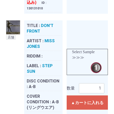
込み)
ID :
130131010
TITLE :
DON'T
FRONT
店舗
ARTIST :
MISS
JONES
Select Sample
RIDDIM :
≫≫≫
LABEL :
STEP
SUN
DISC CONDITION
:
A-B
数量
COVER
CONDITION :
A-B
▲カートに入れる
(リングウエア)