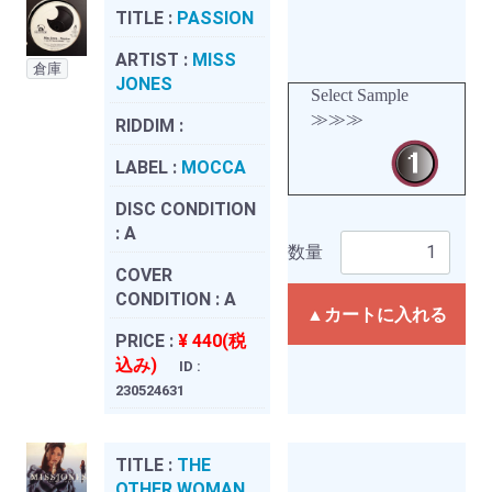
TITLE :
PASSION
ARTIST :
MISS
倉庫
JONES
Select Sample
≫≫≫
RIDDIM :
LABEL :
MOCCA
DISC CONDITION
:
A
数量
COVER
CONDITION :
A
▲カートに入れる
PRICE :
¥ 440(税
込み)
ID :
230524631
TITLE :
THE
OTHER WOMAN