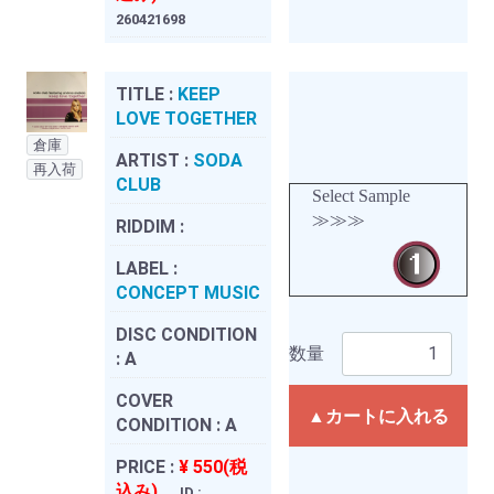
260421698
TITLE :
KEEP
LOVE TOGETHER
倉庫
ARTIST :
SODA
再入荷
CLUB
Select Sample
≫≫≫
RIDDIM :
LABEL :
CONCEPT MUSIC
DISC CONDITION
数量
:
A
COVER
▲カートに入れる
CONDITION :
A
PRICE :
¥ 550(税
込み)
ID :