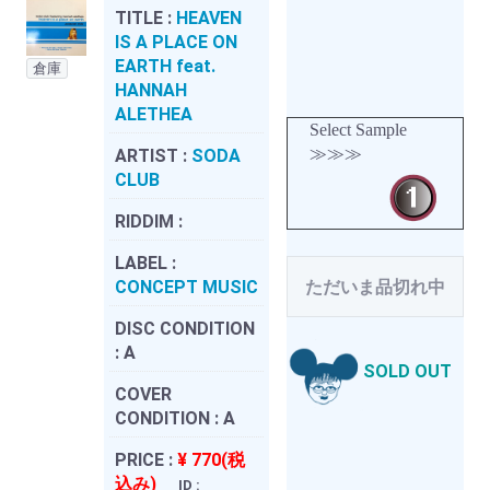
TITLE :
HEAVEN
IS A PLACE ON
EARTH feat.
倉庫
HANNAH
ALETHEA
Select Sample
≫≫≫
ARTIST :
SODA
CLUB
RIDDIM :
LABEL :
CONCEPT MUSIC
ただいま品切れ中
DISC CONDITION
:
A
SOLD OUT
COVER
CONDITION :
A
PRICE :
¥ 770(税
込み)
ID :