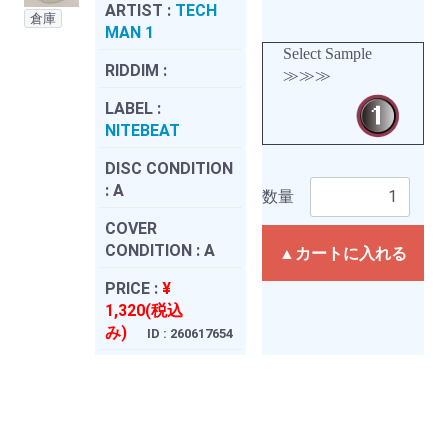
ARTIST :
TECH
倉庫
MAN 1
Select Sample
RIDDIM :
≫≫≫
LABEL :
NITEBEAT
DISC CONDITION
:
A
数量
COVER
CONDITION :
A
▲カートに入れる
PRICE :
¥
1,320(税込
み)
ID : 260617654