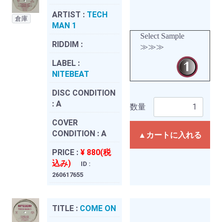
ARTIST :
TECH
倉庫
MAN 1
Select Sample
RIDDIM :
≫≫≫
LABEL :
NITEBEAT
DISC CONDITION
:
A
数量
COVER
CONDITION :
A
▲カートに入れる
PRICE :
¥ 880(税
込み)
ID :
260617655
TITLE :
COME ON