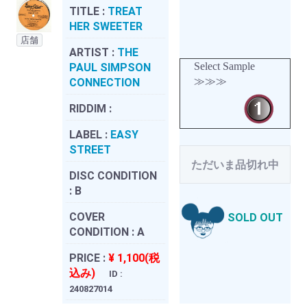
TITLE :
TREAT
HER SWEETER
店舗
ARTIST :
THE
Select Sample
PAUL SIMPSON
≫≫≫
CONNECTION
RIDDIM :
LABEL :
EASY
STREET
ただいま品切れ中
DISC CONDITION
:
B
COVER
SOLD OUT
CONDITION :
A
PRICE :
¥ 1,100(税
込み)
ID :
240827014