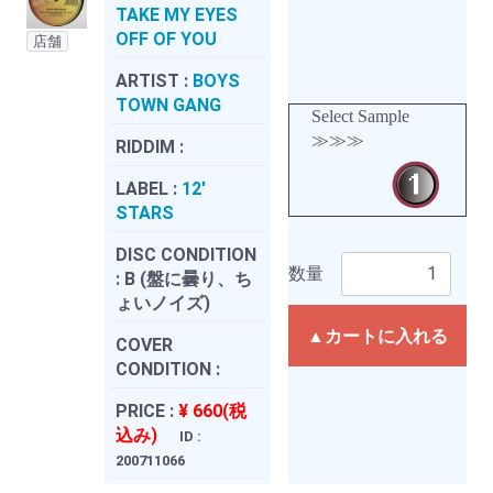
TAKE MY EYES
OFF OF YOU
店舗
ARTIST :
BOYS
TOWN GANG
Select Sample
≫≫≫
RIDDIM :
LABEL :
12'
STARS
DISC CONDITION
数量
:
B (盤に曇り、ち
ょいノイズ)
▲カートに入れる
COVER
CONDITION :
PRICE :
¥ 660(税
込み)
ID :
200711066