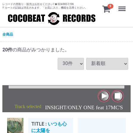
レコードの買取り・販売はお任せください! ☎ 024-983-1196
Menu
0
!! カートの記録は消去されます、「お気に入り」機能を活用ください。
全商品
20
件
の商品がみつかりました。
Track selected
:
INSIGHT/ONLY ONE feat 17MC'S
TITLE :
いつも心
に太陽を