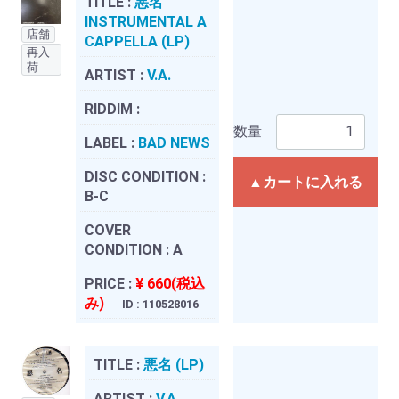
TITLE :
悪名
INSTRUMENTAL A
店舗
CAPPELLA (LP)
再入
荷
ARTIST :
V.A.
RIDDIM :
数量
LABEL :
BAD NEWS
DISC CONDITION :
▲カートに入れる
B-C
COVER
CONDITION :
A
PRICE :
¥ 660(税込
み)
ID : 110528016
TITLE :
悪名 (LP)
ARTIST :
V.A.