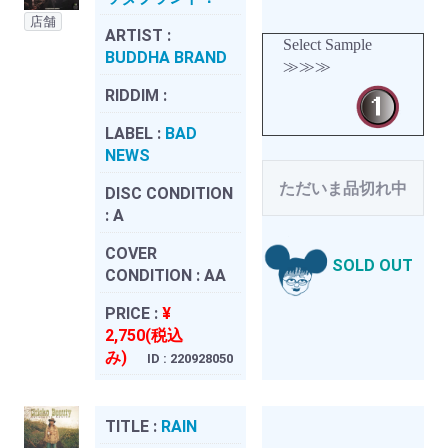
店舗
ARTIST :
Select Sample
BUDDHA BRAND
≫≫≫
RIDDIM :
LABEL :
BAD
NEWS
ただいま品切れ中
DISC CONDITION
:
A
COVER
SOLD OUT
CONDITION :
AA
PRICE :
¥
2,750(税込
み)
ID : 220928050
TITLE :
RAIN