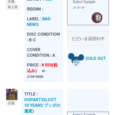
店舗
Select Sample
再入荷
≫≫≫
RIDDIM :
LABEL :
BAD
NEWS
DISC CONDITION
ただいま品切れ中
:
B-C
COVER
CONDITION :
A
SOLD OUT
PRICE :
¥ 550(税
込み)
ID :
210410005
TITLE :
OOPARTS(LOST
店舗
10 YEARS ブッダの
遺産)
Select Sample