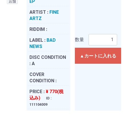
EP
店舗
ARTIST :
FINE
ARTZ
RIDDIM :
数量
LABEL :
BAD
NEWS
▲カートに入れる
DISC CONDITION
:
A
COVER
CONDITION :
PRICE :
¥ 770(税
込み)
ID :
111104009