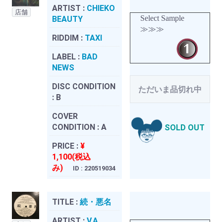
ARTIST :
CHIEKO
店舗
Select Sample
BEAUTY
≫≫≫
RIDDIM :
TAXI
LABEL :
BAD
NEWS
DISC CONDITION
ただいま品切れ中
:
B
COVER
CONDITION :
A
SOLD OUT
PRICE :
¥
1,100(税込
み)
ID : 220519034
TITLE :
続・悪名
ARTIST :
V.A.