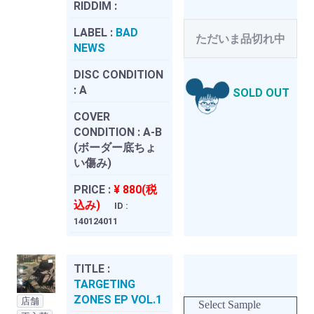
RIDDIM :
LABEL :
BAD
ただいま品切れ中
NEWS
DISC CONDITION
:
A
SOLD OUT
COVER
CONDITION :
A-B
(ボーダー底ちょ
い傷み)
PRICE :
¥ 880(税
込み)
ID :
140124011
TITLE :
TARGETING
ZONES EP VOL.1
店舗
Select Sample