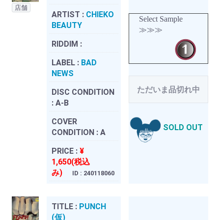
店舗
ARTIST :
CHIEKO
Select Sample
BEAUTY
≫≫≫
RIDDIM :
LABEL :
BAD
NEWS
ただいま品切れ中
DISC CONDITION
:
A-B
COVER
SOLD OUT
CONDITION :
A
PRICE :
¥
1,650(税込
み)
ID : 240118060
TITLE :
PUNCH
(仮)