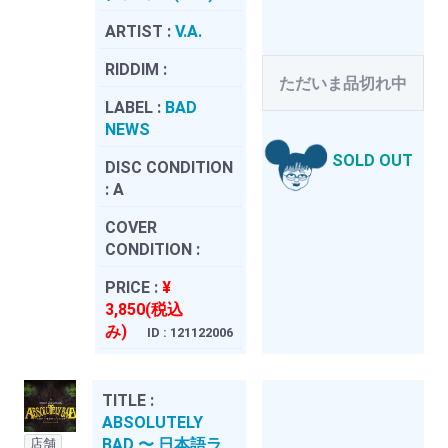
ARTIST :
V.A.
RIDDIM :
ただいま品切れ中
LABEL :
BAD
NEWS
SOLD OUT
DISC CONDITION
:
A
COVER
CONDITION :
PRICE :
¥
3,850(税込
み)
ID : 121122006
TITLE :
ABSOLUTELY
BAD 〜 日本語ラ
店舗