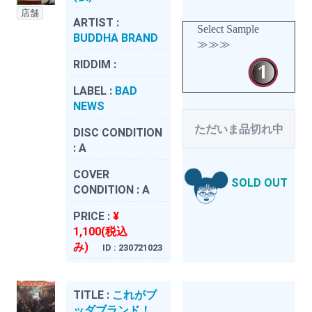
店舗
ARTIST :
Select Sample
BUDDHA BRAND
≫≫≫
RIDDIM :
LABEL :
BAD
NEWS
ただいま品切れ中
DISC CONDITION
:
A
COVER
SOLD OUT
CONDITION :
A
PRICE :
¥
1,100(税込
み)
ID : 230721023
TITLE :
これがブ
ッダブランド！