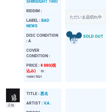
SHINSIGHT TRIO
RIDDIM :
ただいま品切れ中
LABEL :
BAD
NEWS
DISC CONDITION
SOLD OUT
:
A
COVER
CONDITION :
PRICE :
¥ 880(税
込み)
ID :
160617021
TITLE :
悪名
ARTIST :
V.A.
店舗