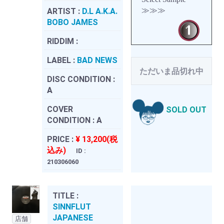
≫≫≫
ARTIST :
D.L A.K.A.
BOBO JAMES
RIDDIM :
LABEL :
BAD NEWS
ただいま品切れ中
DISC CONDITION :
A
COVER
SOLD OUT
CONDITION :
A
PRICE :
¥ 13,200(税
込み)
ID :
210306060
TITLE :
SINNFLUT
JAPANESE
店舗