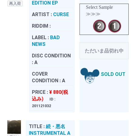
EDITION EP
再入荷
Select Sample
≫≫≫
ARTIST :
CURSE
RIDDIM :
LABEL :
BAD
NEWS
ただいま品切れ中
DISC CONDITION
:
A
COVER
SOLD OUT
CONDITION :
A
PRICE :
¥ 880(税
込み)
ID :
201121032
TITLE :
続・悪名
INSTRUMENTAL A