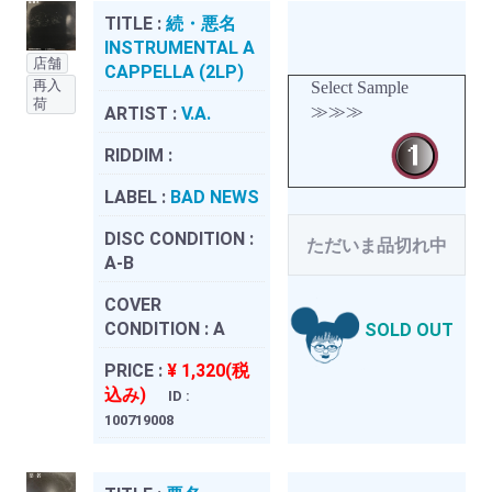
TITLE :
続・悪名
INSTRUMENTAL A
店舗
CAPPELLA (2LP)
再入
Select Sample
荷
≫≫≫
ARTIST :
V.A.
RIDDIM :
LABEL :
BAD NEWS
DISC CONDITION :
ただいま品切れ中
A-B
COVER
CONDITION :
A
SOLD OUT
PRICE :
¥ 1,320(税
込み)
ID :
100719008