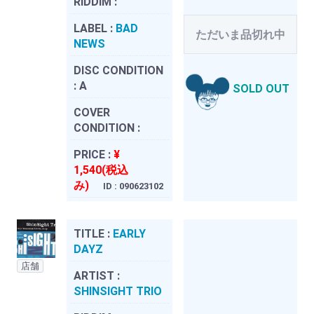
RIDDIM :
LABEL :
BAD
ただいま品切れ中
NEWS
DISC CONDITION
:
A
SOLD OUT
COVER
CONDITION :
PRICE :
¥
1,540(税込
み)
ID : 090623102
TITLE :
EARLY
DAYZ
店舗
ARTIST :
SHINSIGHT TRIO