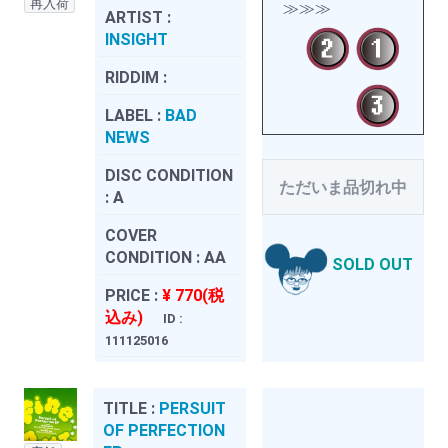
再入荷
≫≫≫
ARTIST :
INSIGHT
RIDDIM :
LABEL :
BAD
NEWS
DISC CONDITION
ただいま品切れ中
:
A
COVER
CONDITION :
AA
SOLD OUT
PRICE :
¥ 770(税
込み)
ID :
111125016
TITLE :
PERSUIT
OF PERFECTION