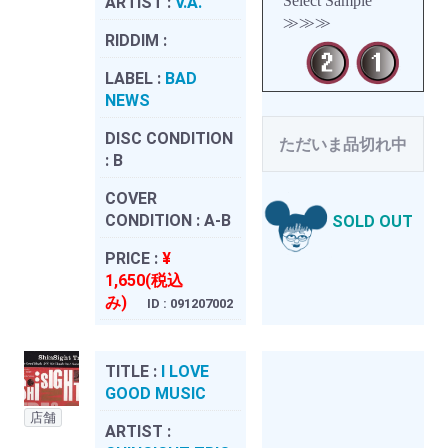
Select Sample
ARTIST :
V.A.
≫≫≫
RIDDIM :
LABEL :
BAD
NEWS
DISC CONDITION
ただいま品切れ中
:
B
COVER
CONDITION :
A-B
SOLD OUT
PRICE :
¥
1,650(税込
み)
ID : 091207002
TITLE :
I LOVE
GOOD MUSIC
店舗
ARTIST :