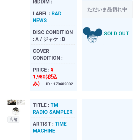
RIDDIM :
ただいま品切れ中
LABEL :
BAD
NEWS
DISC CONDITION
SOLD OUT
:
A / ジャケ : B
COVER
CONDITION :
PRICE :
¥
1,980(税込
み)
ID : 170402002
TITLE :
TM
RADIO SAMPLER
店舗
ARTIST :
TIME
MACHINE