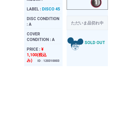
LABEL :
DISCO 45
DISC CONDITION
ただいま品切れ中
:
A
COVER
CONDITION :
A
SOLD OUT
PRICE :
¥
1,100(税込
み)
ID : 120310003