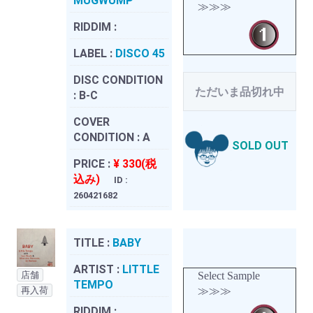
MUGWUMP
≫≫≫
RIDDIM :
LABEL :
DISCO 45
DISC CONDITION
ただいま品切れ中
:
B-C
COVER
CONDITION :
A
SOLD OUT
PRICE :
¥ 330(税
込み)
ID :
260421682
TITLE :
BABY
ARTIST :
LITTLE
店舗
Select Sample
TEMPO
再入荷
≫≫≫
RIDDIM :