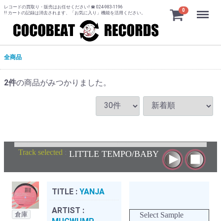
レコードの買取り・販売はお任せください! ☎ 024-983-1196
Menu
0
!! カートの記録は消去されます、「お気に入り」機能を活用ください。
全商品
2
件
の商品がみつかりました。
Track selected
:
LITTLE TEMPO/BABY
TITLE :
YANJA
ARTIST :
倉庫
Select Sample