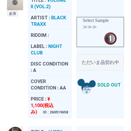
TITLE :
VOLUME
II (VOL.2)
倉庫
ARTIST :
BLACK
Select Sample
TRAXX
≫≫≫
RIDDIM :
LABEL :
NIGHT
CLUB
ただいま品切れ中
DISC CONDITION
:
A
COVER
SOLD OUT
CONDITION :
AA
PRICE :
¥
1,100(税込
み)
ID : 260519658