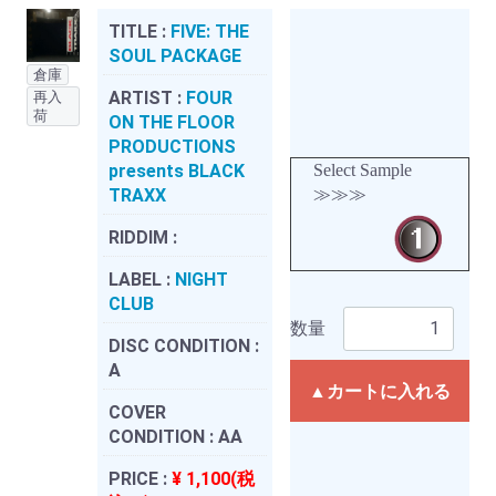
TITLE :
FIVE: THE
SOUL PACKAGE
倉庫
ARTIST :
FOUR
再入
荷
ON THE FLOOR
PRODUCTIONS
presents BLACK
Select Sample
TRAXX
≫≫≫
RIDDIM :
LABEL :
NIGHT
CLUB
数量
DISC CONDITION :
A
▲カートに入れる
COVER
CONDITION :
AA
PRICE :
¥ 1,100(税