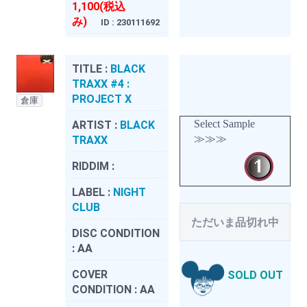
1,100(税込
み)
ID : 230111692
TITLE :
BLACK
TRAXX #4 :
PROJECT X
倉庫
Select Sample
ARTIST :
BLACK
≫≫≫
TRAXX
RIDDIM :
LABEL :
NIGHT
CLUB
ただいま品切れ中
DISC CONDITION
:
AA
COVER
SOLD OUT
CONDITION :
AA