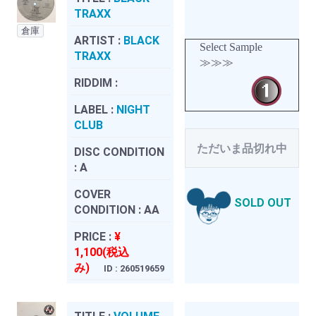
TRAXX
倉庫
ARTIST :
BLACK
Select Sample
TRAXX
≫≫≫
RIDDIM :
LABEL :
NIGHT
CLUB
ただいま品切れ中
DISC CONDITION
:
A
COVER
SOLD OUT
CONDITION :
AA
PRICE :
¥
1,100(税込
み)
ID : 260519659