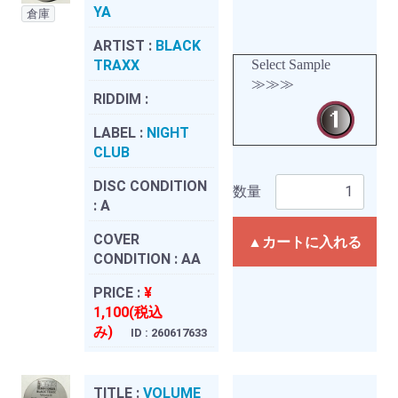
YA
倉庫
ARTIST :
BLACK
TRAXX
Select Sample
≫≫≫
RIDDIM :
LABEL :
NIGHT
CLUB
DISC CONDITION
数量
:
A
COVER
▲カートに入れる
CONDITION :
AA
PRICE :
¥
1,100(税込
み)
ID : 260617633
TITLE :
VOLUME