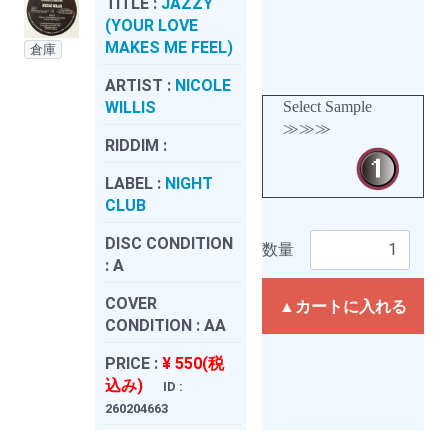
TITLE :
JAZZY
(YOUR LOVE
MAKES ME FEEL)
倉庫
ARTIST :
NICOLE
WILLIS
Select Sample
≫≫≫
RIDDIM :
LABEL :
NIGHT
CLUB
DISC CONDITION
数量
:
A
COVER
▲カートに入れる
CONDITION :
AA
PRICE :
¥ 550(税
込み)
ID :
260204663