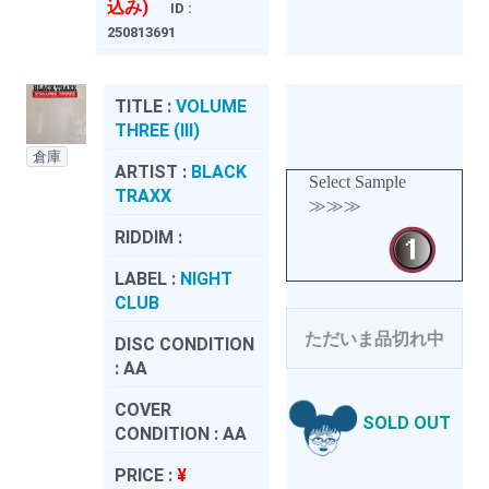
込み)
ID :
250813691
TITLE :
VOLUME
THREE (III)
倉庫
ARTIST :
BLACK
Select Sample
TRAXX
≫≫≫
RIDDIM :
LABEL :
NIGHT
CLUB
ただいま品切れ中
DISC CONDITION
:
AA
COVER
SOLD OUT
CONDITION :
AA
PRICE :
¥