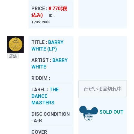
PRICE :
¥ 770(税
込み)
ID :
170512003
TITLE :
BARRY
WHITE (LP)
店舗
ARTIST :
BARRY
WHITE
RIDDIM :
ただいま品切れ中
LABEL :
THE
DANCE
MASTERS
SOLD OUT
DISC CONDITION
:
A-B
COVER