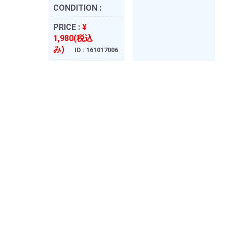
CONDITION :
PRICE :
¥
1,980(税込
み)
ID : 161017006