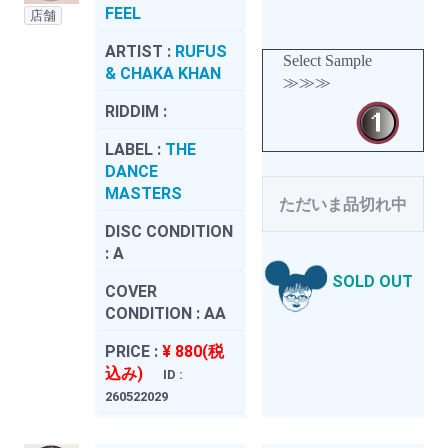
FEEL
店舗
ARTIST :
RUFUS
Select Sample
& CHAKA KHAN
≫≫≫
RIDDIM :
LABEL :
THE
DANCE
MASTERS
ただいま品切れ中
DISC CONDITION
:
A
SOLD OUT
COVER
CONDITION :
AA
PRICE :
¥ 880(税
込み)
ID :
260522029