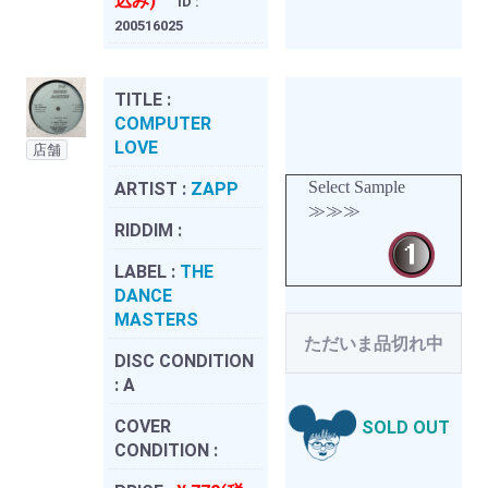
込み)
ID :
200516025
TITLE :
COMPUTER
LOVE
店舗
Select Sample
ARTIST :
ZAPP
≫≫≫
RIDDIM :
LABEL :
THE
DANCE
MASTERS
ただいま品切れ中
DISC CONDITION
:
A
COVER
SOLD OUT
CONDITION :