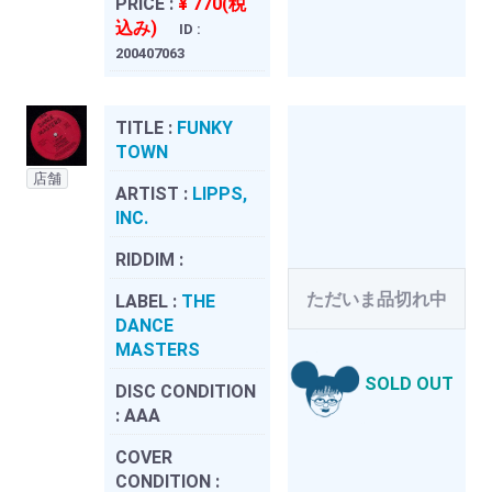
PRICE :
¥ 770(税
込み)
ID :
200407063
TITLE :
FUNKY
TOWN
店舗
ARTIST :
LIPPS,
INC.
RIDDIM :
ただいま品切れ中
LABEL :
THE
DANCE
MASTERS
SOLD OUT
DISC CONDITION
:
AAA
COVER
CONDITION :