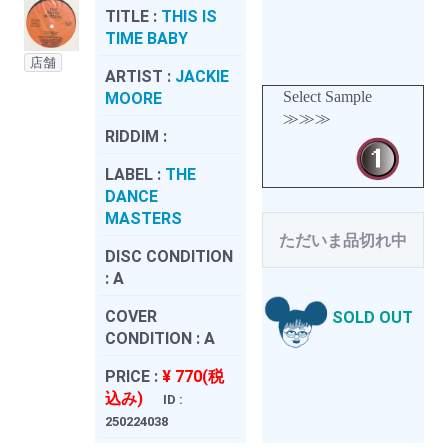
TITLE :
THIS IS
TIME BABY
店舗
ARTIST :
JACKIE
Select Sample
MOORE
≫≫≫
RIDDIM :
LABEL :
THE
DANCE
MASTERS
ただいま品切れ中
DISC CONDITION
:
A
COVER
SOLD OUT
CONDITION :
A
PRICE :
¥ 770(税
込み)
ID :
250224038