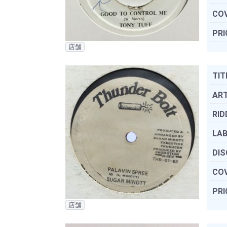
COV
PRI
店舗
TIT
ART
RID
LAB
DIS
COV
PRI
店舗