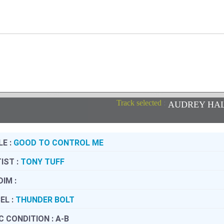
Track selected
:
AUDREY HAL
LE :
GOOD TO CONTROL ME
IST :
TONY TUFF
DIM :
EL :
THUNDER BOLT
C CONDITION :
A-B