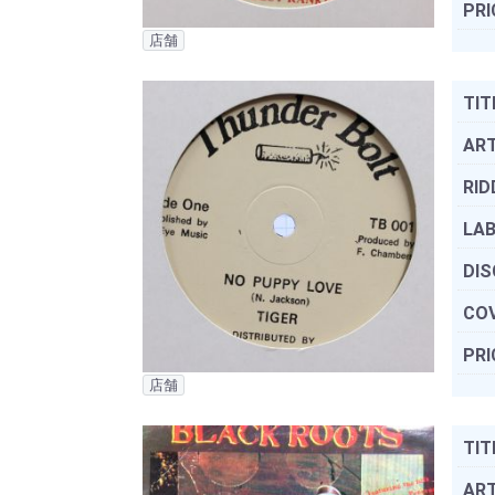
PRI
店舗
TIT
ART
RID
LAB
DIS
COV
PRI
店舗
TIT
ART