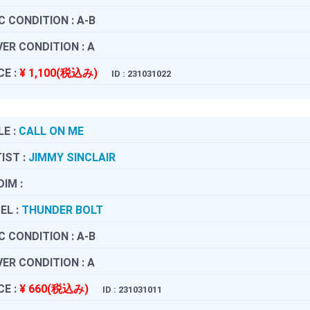
C CONDITION :
A-B
ER CONDITION :
A
CE :
¥ 1,100(税込み)
ID : 231031022
LE :
CALL ON ME
IST :
JIMMY SINCLAIR
DIM :
EL :
THUNDER BOLT
C CONDITION :
A-B
ER CONDITION :
A
CE :
¥ 660(税込み)
ID : 231031011