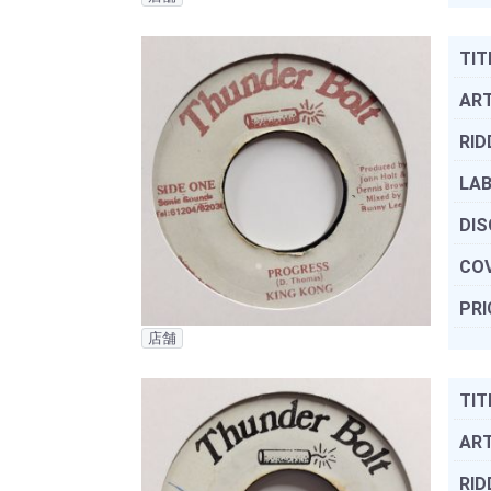
TIT
ART
RID
LAB
DIS
COV
PRI
店舗
TIT
ART
RID