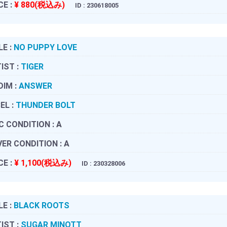
CE :
¥ 880(税込み)
ID : 230618005
LE :
NO PUPPY LOVE
IST :
TIGER
DIM :
ANSWER
EL :
THUNDER BOLT
C CONDITION :
A
ER CONDITION :
A
CE :
¥ 1,100(税込み)
ID : 230328006
LE :
BLACK ROOTS
IST :
SUGAR MINOTT