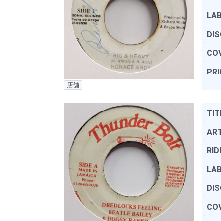
LAB
DIS
COV
PRI
店舗
TIT
ART
RID
LAB
DIS
COV