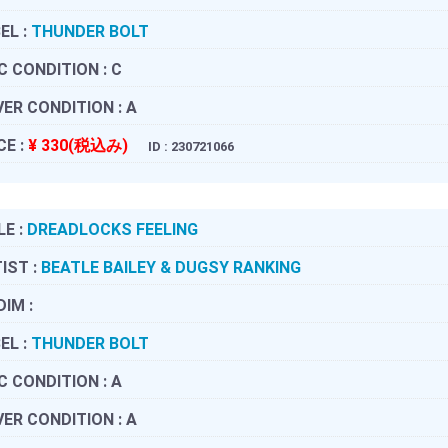
EL :
THUNDER BOLT
C CONDITION :
C
ER CONDITION :
A
CE :
¥ 330(税込み)
ID : 230721066
LE :
DREADLOCKS FEELING
IST :
BEATLE BAILEY & DUGSY RANKING
DIM :
EL :
THUNDER BOLT
C CONDITION :
A
ER CONDITION :
A