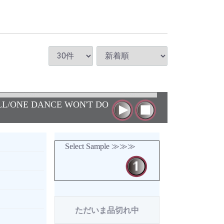
L/ONE DANCE WON'T DO
Select Sample ≫≫≫
ただいま品切れ中