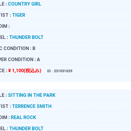
LE :
COUNTRY GIRL
IST :
TIGER
DIM :
EL :
THUNDER BOLT
C CONDITION :
B
ER CONDITION :
A
CE :
¥ 1,100(税込み)
ID : 231031029
LE :
SITTING IN THE PARK
IST :
TERRENCE SMITH
DIM :
REAL ROCK
EL :
THUNDER BOLT