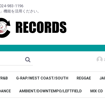
-983-1196
り」機能を活用ください。
/R&B
G-RAP/WEST COAST/SOUTH
REGGAE
JA
DANCE
AMBIENT/DOWNTEMPO/LEFTFIELD
MIX CD