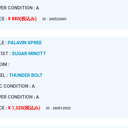
ER CONDITION :
A
CE :
¥ 880(税込み)
ID : 240523001
LE :
PALAVIN SPREE
IST :
SUGAR MINOTT
DIM :
EL :
THUNDER BOLT
C CONDITION :
A
ER CONDITION :
A
CE :
¥ 1,320(税込み)
ID : 240512032