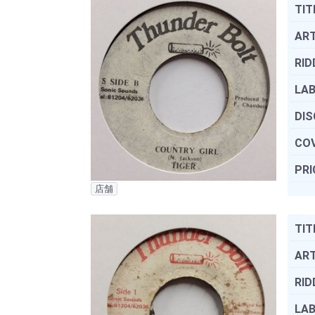
TIT
ART
RID
LAB
DIS
COV
PRI
店舗
TIT
ART
RID
LAB