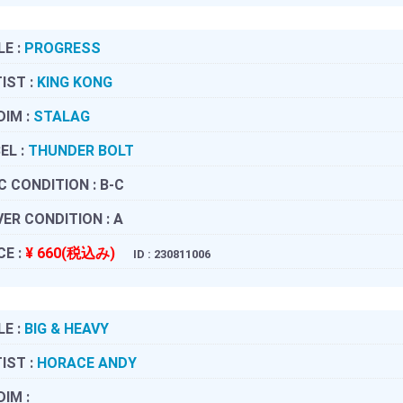
LE :
PROGRESS
IST :
KING KONG
DIM :
STALAG
EL :
THUNDER BOLT
C CONDITION :
B-C
ER CONDITION :
A
CE :
¥ 660(税込み)
ID : 230811006
LE :
BIG & HEAVY
IST :
HORACE ANDY
DIM :