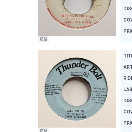
DIS
COV
PRI
店舗
TIT
ART
RID
LAB
DIS
COV
PRI
店舗