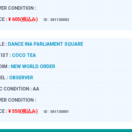
ER CONDITION :
CE :
¥ 605(税込み)
ID : 061130002
LE :
DANCE INA PARLIAMENT SQUARE
IST :
COCO TEA
DIM :
NEW WORLD ORDER
EL :
OBSERVER
C CONDITION :
AA
ER CONDITION :
CE :
¥ 550(税込み)
ID : 061130001