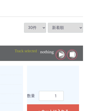
Track selected
:
nothing
数量