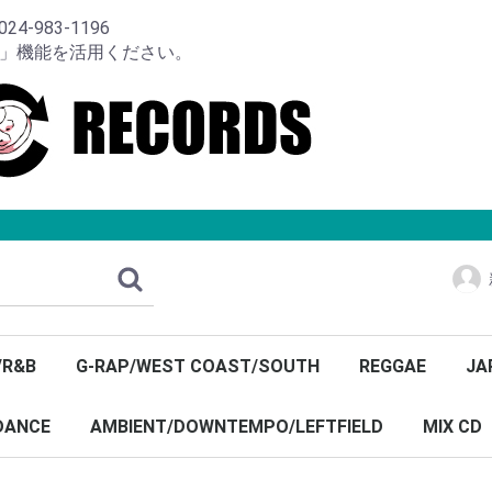
-983-1196
り」機能を活用ください。
/R&B
G-RAP/WEST COAST/SOUTH
REGGAE
JA
DANCE
AMBIENT/DOWNTEMPO/LEFTFIELD
MIX CD