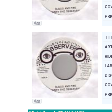
COV
PRI
店舗
TIT
ART
RID
LAB
DIS
COV
PRI
店舗