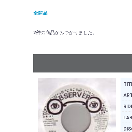
全商品
2
件
の商品がみつかりました。
TIT
ART
RID
LAB
DIS