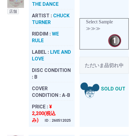
THE DANCE
店舗
ARTIST :
CHUCK
Select Sample
TURNER
≫≫≫
RIDDIM :
WE
RULE
LABEL :
LIVE AND
LOVE
ただいま品切れ中
DISC CONDITION
:
B
COVER
SOLD OUT
CONDITION :
A-B
PRICE :
¥
2,200(税込
み)
ID : 260512025