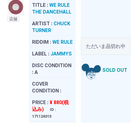
TITLE :
WE RULE
THE DANCEHALL
店舗
ARTIST :
CHUCK
TURNER
RIDDIM :
WE RULE
ただいま品切れ中
LABEL :
JAMMYS
DISC CONDITION
SOLD OUT
:
A
COVER
CONDITION :
PRICE :
¥ 880(税
込み)
ID :
171124015