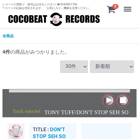
レコードの買取り・販売はお任せください! ☎ 024-983-1196
Menu
0
!! カートの記録は消去されます、「お気に入り」機能を活用ください。
全商品
4
件
の商品がみつかりました。
Track selected
:
TONY TUFF/DON'T STOP SEH SO
TITLE :
DON'T
STOP SEH SO