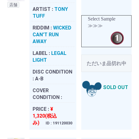
店舗
ARTIST :
TONY
TUFF
Select Sample
≫≫≫
RIDDIM :
WICKED
CAN'T RUN
AWAY
LABEL :
LEGAL
LIGHT
ただいま品切れ中
DISC CONDITION
:
A-B
SOLD OUT
COVER
CONDITION :
PRICE :
¥
1,320(税込
み)
ID : 191120030