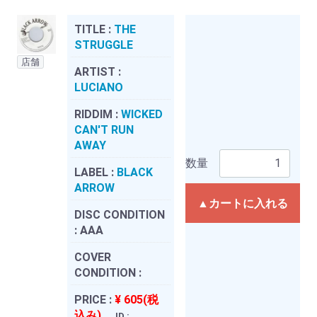
TITLE :
THE
STRUGGLE
店舗
ARTIST :
LUCIANO
RIDDIM :
WICKED
CAN'T RUN
AWAY
数量
LABEL :
BLACK
ARROW
▲カートに入れる
DISC CONDITION
:
AAA
COVER
CONDITION :
PRICE :
¥ 605(税
込み)
ID :