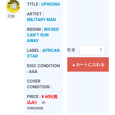
TITLE :
UPRISING
ARTIST :
店舗
MILITARY MAN
RIDDIM :
WICKED
CAN'T RUN
AWAY
数量
LABEL :
AFRICAN
STAR
▲カートに入れる
DISC CONDITION
:
AAA
COVER
CONDITION :
PRICE :
¥ 605(税
込み)
ID :
070522025