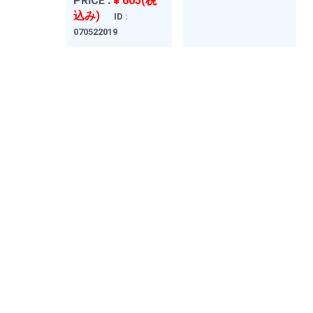
PRICE :
¥ 605(税
込み)
ID :
070522019