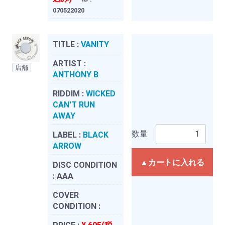
070522020
TITLE :
VANITY
ARTIST :
店舗
ANTHONY B
RIDDIM :
WICKED
CAN'T RUN
AWAY
数量
LABEL :
BLACK
ARROW
▲カートに入れる
DISC CONDITION
:
AAA
COVER
CONDITION :