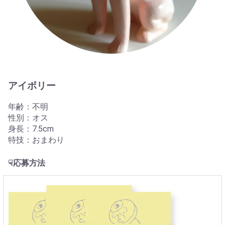
アイボリー
年齢：不明
性別：オス
身長：7.5cm
特技：おまわり
☟応募方法