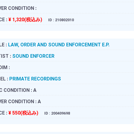
ER CONDITION :
CE :
¥ 1,320(税込み)
ID : 210802010
LE :
LAW, ORDER AND SOUND ENFORCEMENT E.P.
IST :
SOUND ENFORCER
DIM :
EL :
PRIMATE RECORDINGS
C CONDITION :
A
ER CONDITION :
A
CE :
¥ 550(税込み)
ID : 200409698