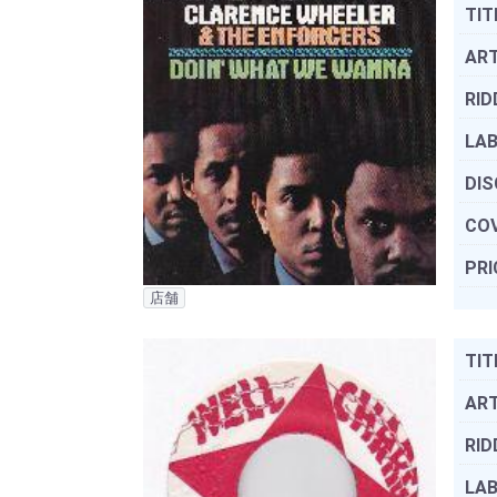
TIT
ART
RID
LAB
DIS
COV
PRI
店舗
TIT
ART
RID
LAB