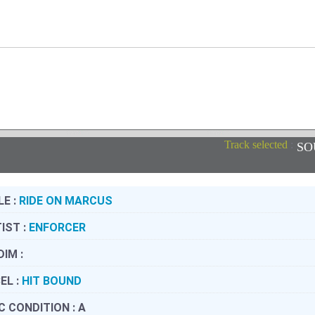
Track selected
:
SO
LE :
RIDE ON MARCUS
IST :
ENFORCER
DIM :
EL :
HIT BOUND
C CONDITION :
A