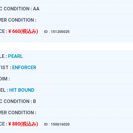
C CONDITION :
AA
ER CONDITION :
CE :
¥ 660(税込み)
ID : 151205025
LE :
PEARL
IST :
ENFORCER
DIM :
EL :
HIT BOUND
C CONDITION :
B
ER CONDITION :
CE :
¥ 880(税込み)
ID : 150616020