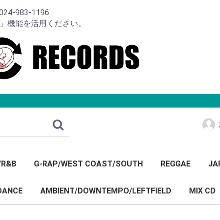
-983-1196
り」機能を活用ください。
/R&B
G-RAP/WEST COAST/SOUTH
REGGAE
JA
DANCE
AMBIENT/DOWNTEMPO/LEFTFIELD
MIX CD