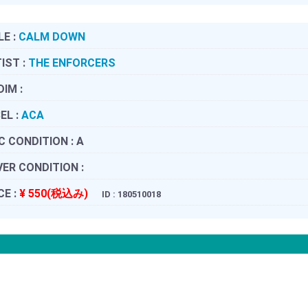
LE :
CALM DOWN
IST :
THE ENFORCERS
DIM :
EL :
ACA
C CONDITION :
A
ER CONDITION :
CE :
¥ 550(税込み)
ID : 180510018