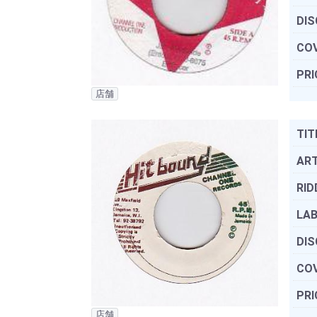
DIS
COV
PRI
店舗
TIT
ART
RID
LAB
DIS
COV
PRI
店舗