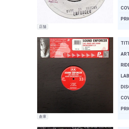
COV
PRI
店舗
TIT
ART
RID
LAB
DIS
COV
PRI
倉庫