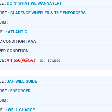
LE :
DOIN' WHAT WE WANNA (LP)
IST :
CLARENCE WHEELER & THE ENFORCERS
DIM :
EL :
ATLANTIC
C CONDITION :
AAA
ER CONDITION :
CE :
¥ 1,650(税込み)
ID : 150129001
LE :
JAH WILL GUIDE
IST :
ENFORCER
DIM :
EL :
WELL CHARGE