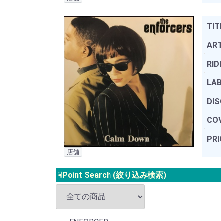
TIT
ART
RID
LAB
DIS
COV
PRI
店舗
☟Point Search (絞り込み検索)