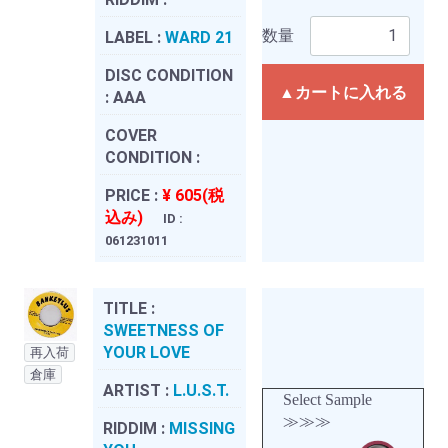
数量
LABEL :
WARD 21
DISC CONDITION
▲カートに入れる
:
AAA
COVER
CONDITION :
PRICE :
¥ 605(税
込み)
ID :
061231011
TITLE :
SWEETNESS OF
YOUR LOVE
再入荷
倉庫
ARTIST :
L.U.S.T.
Select Sample
≫≫≫
RIDDIM :
MISSING