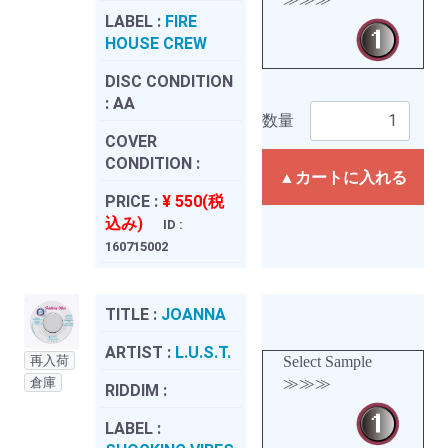
LABEL :
FIRE
HOUSE CREW
DISC CONDITION
:
AA
数量
COVER
CONDITION :
▲カートに入れる
PRICE :
¥ 550(税
込み)
ID :
160715002
TITLE :
JOANNA
ARTIST :
L.U.S.T.
再入荷
Select Sample
倉庫
≫≫≫
RIDDIM :
LABEL :