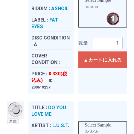
Select Sample
≫≫≫
RIDDIM :
ASHOIL
LABEL :
FAT
EYES
DISC CONDITION
数量
:
A
COVER
▲カートに入れる
CONDITION :
PRICE :
¥ 330(税
込み)
ID :
200619257
TITLE :
DO YOU
LOVE ME
倉庫
Select Sample
ARTIST :
L.U.S.T.
≫≫≫