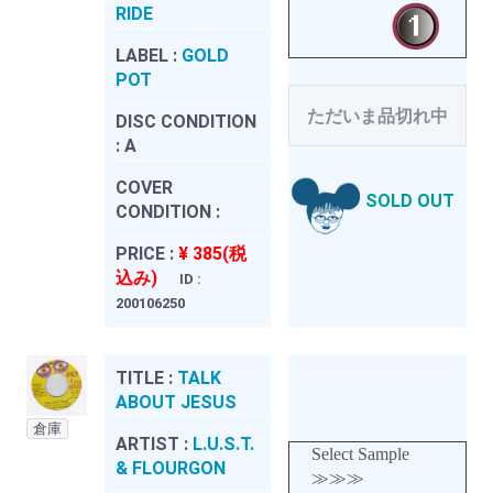
RIDE
LABEL :
GOLD
POT
ただいま品切れ中
DISC CONDITION
:
A
COVER
SOLD OUT
CONDITION :
PRICE :
¥ 385(税
込み)
ID :
200106250
TITLE :
TALK
ABOUT JESUS
倉庫
ARTIST :
L.U.S.T.
Select Sample
& FLOURGON
≫≫≫