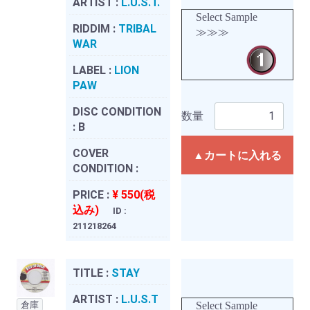
ARTIST :
L.U.S.T.
Select Sample
RIDDIM :
TRIBAL
≫≫≫
WAR
LABEL :
LION
PAW
DISC CONDITION
数量
:
B
COVER
▲カートに入れる
CONDITION :
PRICE :
¥ 550(税
込み)
ID :
211218264
TITLE :
STAY
ARTIST :
L.U.S.T
倉庫
Select Sample