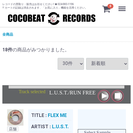
レコードの買取り・販売はお任せください! ☎ 024-983-1196
Menu
0
!! カートの記録は消去されます、「お気に入り」機能を活用ください。
全商品
18
件
の商品がみつかりました。
Track selected
:
L.U.S.T./RUN FREE
TITLE :
FLEX ME
ARTIST :
L.U.S.T.
店舗
Select Sample