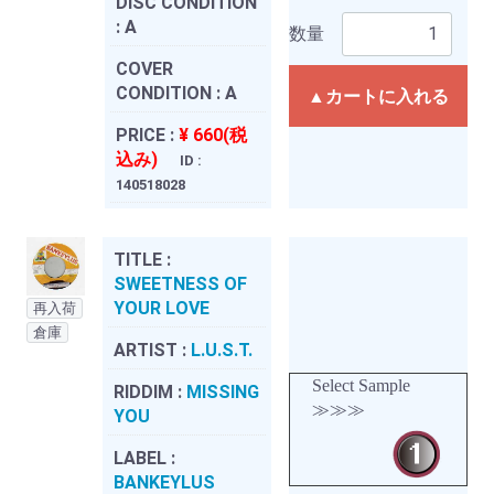
DISC CONDITION
:
A
数量
COVER
CONDITION :
A
▲カートに入れる
PRICE :
¥ 660(税
込み)
ID :
140518028
TITLE :
SWEETNESS OF
YOUR LOVE
再入荷
倉庫
ARTIST :
L.U.S.T.
Select Sample
RIDDIM :
MISSING
≫≫≫
YOU
LABEL :
BANKEYLUS