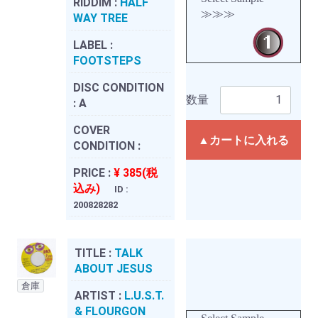
RIDDIM :
HALF
≫≫≫
WAY TREE
LABEL :
FOOTSTEPS
DISC CONDITION
数量
:
A
COVER
▲カートに入れる
CONDITION :
PRICE :
¥ 385(税
込み)
ID :
200828282
TITLE :
TALK
ABOUT JESUS
倉庫
ARTIST :
L.U.S.T.
& FLOURGON