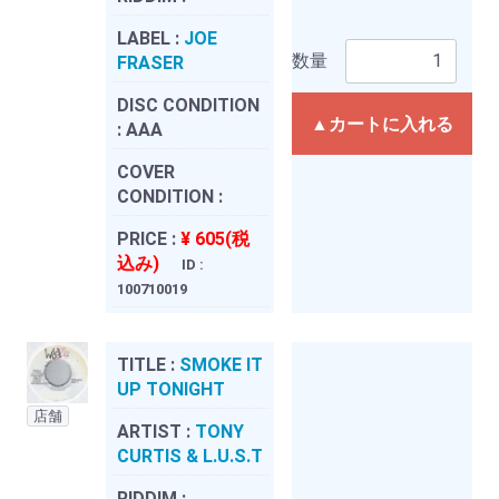
LABEL :
JOE
数量
FRASER
DISC CONDITION
▲カートに入れる
:
AAA
COVER
CONDITION :
PRICE :
¥ 605(税
込み)
ID :
100710019
TITLE :
SMOKE IT
UP TONIGHT
店舗
ARTIST :
TONY
CURTIS & L.U.S.T
RIDDIM :