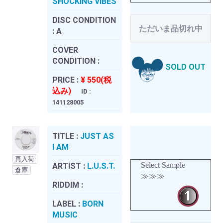
SHOCKING VIBES
DISC CONDITION
ただいま品切れ中
:
A
COVER
CONDITION :
SOLD OUT
PRICE :
¥ 550(税
込み)
ID :
141128005
TITLE :
JUST AS
I AM
再入荷
Select Sample
ARTIST :
L.U.S.T.
倉庫
≫≫≫
RIDDIM :
LABEL :
BORN
MUSIC