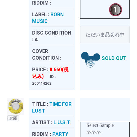
RIDDIM :
LABEL :
BORN
MUSIC
DISC CONDITION
ただいま品切れ中
:
A
COVER
CONDITION :
SOLD OUT
PRICE :
¥ 660(税
込み)
ID :
200414262
TITLE :
TIME FOR
LUST
倉庫
ARTIST :
L.U.S.T.
Select Sample
≫≫≫
RIDDIM :
PARTY