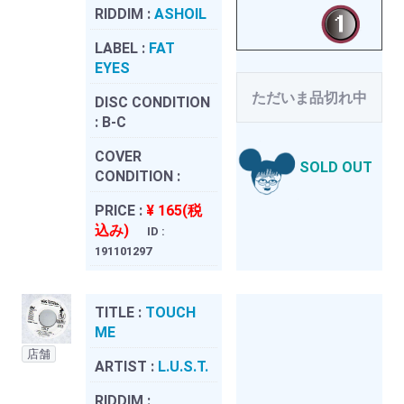
RIDDIM :
ASHOIL
LABEL :
FAT
EYES
ただいま品切れ中
DISC CONDITION
:
B-C
COVER
SOLD OUT
CONDITION :
PRICE :
¥ 165(税
込み)
ID :
191101297
TITLE :
TOUCH
ME
店舗
ARTIST :
L.U.S.T.
RIDDIM :