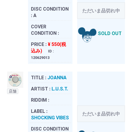
DISC CONDITION
ただいま品切れ中
:
A
COVER
CONDITION :
SOLD OUT
PRICE :
¥ 550(税
込み)
ID :
120629013
TITLE :
JOANNA
ARTIST :
L.U.S.T.
店舗
RIDDIM :
LABEL :
ただいま品切れ中
SHOCKING VIBES
DISC CONDITION