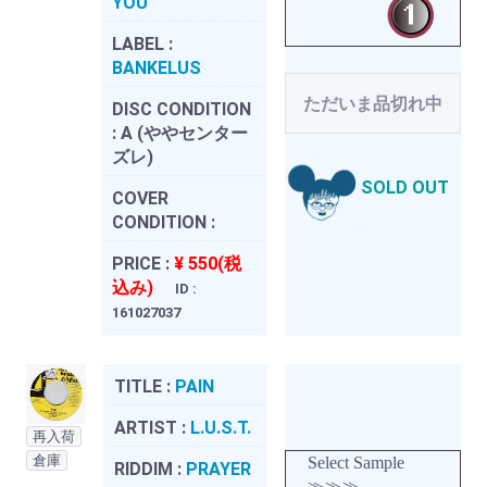
YOU
LABEL :
BANKELUS
ただいま品切れ中
DISC CONDITION
:
A (ややセンター
ズレ)
SOLD OUT
COVER
CONDITION :
PRICE :
¥ 550(税
込み)
ID :
161027037
TITLE :
PAIN
ARTIST :
L.U.S.T.
再入荷
倉庫
Select Sample
RIDDIM :
PRAYER
≫≫≫