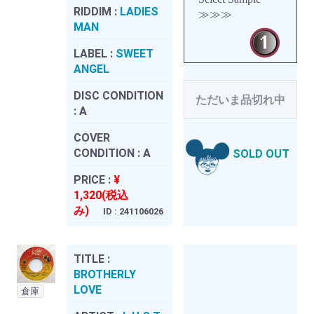
RIDDIM :
LADIES
≫≫≫
MAN
LABEL :
SWEET
ANGEL
DISC CONDITION
ただいま品切れ中
:
A
COVER
CONDITION :
A
SOLD OUT
PRICE :
¥
1,320(税込
み)
ID : 241106026
TITLE :
BROTHERLY
LOVE
倉庫