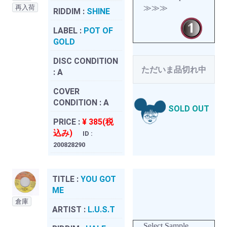
再入荷
≫≫≫
RIDDIM :
SHINE
LABEL :
POT OF
GOLD
DISC CONDITION
ただいま品切れ中
:
A
COVER
CONDITION :
A
SOLD OUT
PRICE :
¥ 385(税
込み)
ID :
200828290
TITLE :
YOU GOT
ME
倉庫
ARTIST :
L.U.S.T
Select Sample