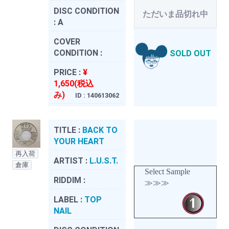
DISC CONDITION
ただいま品切れ中
:
A
COVER
CONDITION :
SOLD OUT
PRICE :
¥
1,650(税込
み)
ID : 140613062
TITLE :
BACK TO
YOUR HEART
再入荷
ARTIST :
L.U.S.T.
倉庫
Select Sample
RIDDIM :
≫≫≫
LABEL :
TOP
NAIL