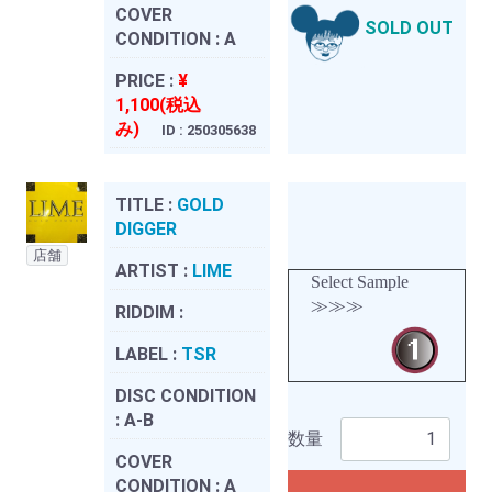
COVER
SOLD OUT
CONDITION :
A
PRICE :
¥
1,100(税込
み)
ID : 250305638
TITLE :
GOLD
DIGGER
店舗
ARTIST :
LIME
Select Sample
≫≫≫
RIDDIM :
LABEL :
TSR
DISC CONDITION
:
A-B
数量
COVER
CONDITION :
A