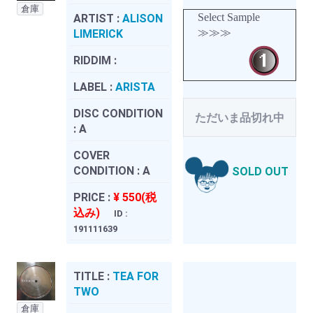
倉庫
Select Sample
ARTIST :
ALISON
≫≫≫
LIMERICK
RIDDIM :
LABEL :
ARISTA
DISC CONDITION
ただいま品切れ中
:
A
COVER
CONDITION :
A
SOLD OUT
PRICE :
¥ 550(税
込み)
ID :
191111639
TITLE :
TEA FOR
TWO
倉庫