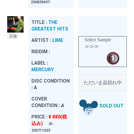
230820697
TITLE :
THE
GREATEST HITS
店舗
Select Sample
ARTIST :
LIME
≫≫≫
RIDDIM :
LABEL :
MERCURY
DISC CONDITION
ただいま品切れ中
:
A
COVER
CONDITION :
A
SOLD OUT
PRICE :
¥ 880(税
込み)
ID :
230711023