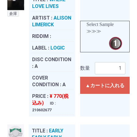
LOVE LIVES
倉庫
ARTIST :
ALISON
LIMERICK
Select Sample
≫≫≫
RIDDIM :
LABEL :
LOGIC
DISC CONDITION
:
A
数量
COVER
CONDITION :
A
▲カートに入れる
PRICE :
¥ 770(税
込み)
ID :
210602677
TITLE :
EARLY