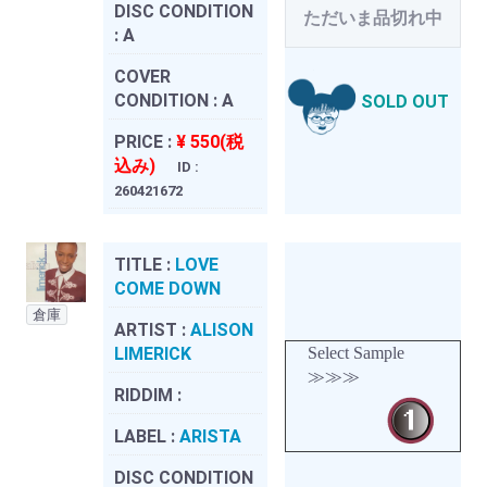
DISC CONDITION
ただいま品切れ中
:
A
COVER
CONDITION :
A
SOLD OUT
PRICE :
¥ 550(税
込み)
ID :
260421672
TITLE :
LOVE
COME DOWN
倉庫
ARTIST :
ALISON
LIMERICK
Select Sample
≫≫≫
RIDDIM :
LABEL :
ARISTA
DISC CONDITION