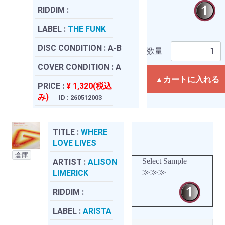
RIDDIM :
LABEL :
THE FUNK
DISC CONDITION :
A-B
数量
COVER CONDITION :
A
▲カートに入れる
PRICE :
¥ 1,320(税込
み)
ID : 260512003
TITLE :
WHERE
LOVE LIVES
倉庫
Select Sample
ARTIST :
ALISON
≫≫≫
LIMERICK
RIDDIM :
LABEL :
ARISTA