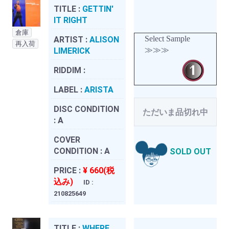
TITLE :
GETTIN'
IT RIGHT
倉庫
Select Sample
ARTIST :
ALISON
再入荷
≫≫≫
LIMERICK
RIDDIM :
LABEL :
ARISTA
DISC CONDITION
ただいま品切れ中
:
A
COVER
CONDITION :
A
SOLD OUT
PRICE :
¥ 660(税
込み)
ID :
210825649
TITLE :
WHERE