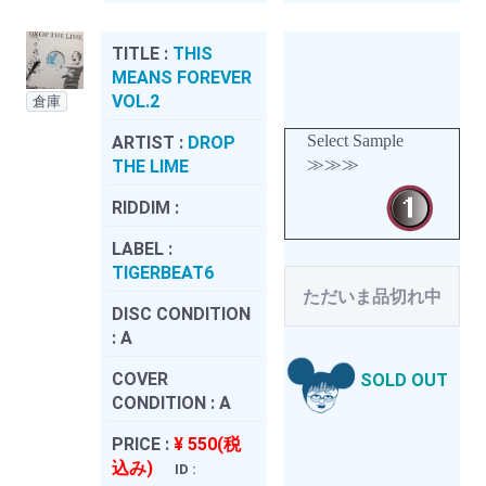
TITLE :
THIS
MEANS FOREVER
VOL.2
倉庫
Select Sample
ARTIST :
DROP
≫≫≫
THE LIME
RIDDIM :
LABEL :
TIGERBEAT6
ただいま品切れ中
DISC CONDITION
:
A
COVER
SOLD OUT
CONDITION :
A
PRICE :
¥ 550(税
込み)
ID :