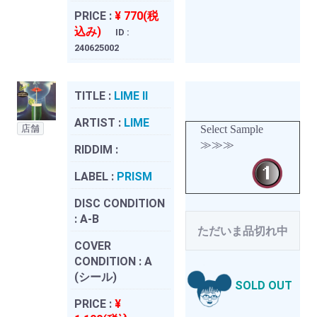
PRICE :
¥ 770(税
込み)
ID :
240625002
TITLE :
LIME II
ARTIST :
LIME
店舗
Select Sample
≫≫≫
RIDDIM :
LABEL :
PRISM
DISC CONDITION
:
A-B
ただいま品切れ中
COVER
CONDITION :
A
(シール)
SOLD OUT
PRICE :
¥