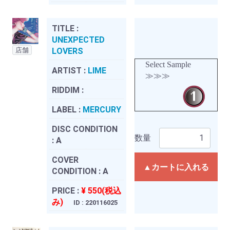
TITLE :
UNEXPECTED
店舗
LOVERS
Select Sample
ARTIST :
LIME
≫≫≫
RIDDIM :
LABEL :
MERCURY
DISC CONDITION
数量
:
A
COVER
▲カートに入れる
CONDITION :
A
PRICE :
¥ 550(税込
み)
ID : 220116025