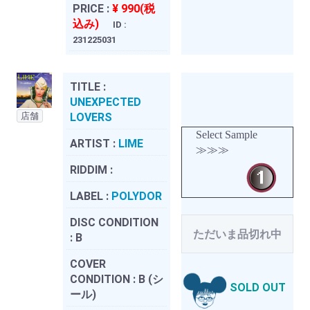
PRICE :
¥ 990(税
込み)
ID :
231225031
TITLE :
UNEXPECTED
店舗
LOVERS
Select Sample
ARTIST :
LIME
≫≫≫
RIDDIM :
LABEL :
POLYDOR
DISC CONDITION
ただいま品切れ中
:
B
COVER
CONDITION :
B (シ
SOLD OUT
ール)