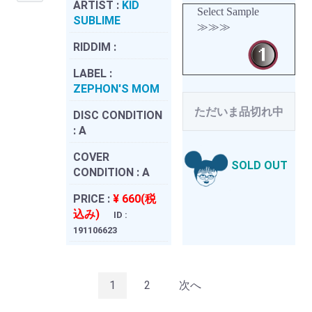
ARTIST :
KID
Select Sample
SUBLIME
≫≫≫
RIDDIM :
LABEL :
ZEPHON'S MOM
ただいま品切れ中
DISC CONDITION
:
A
COVER
SOLD OUT
CONDITION :
A
PRICE :
¥ 660(税
込み)
ID :
191106623
1
2
次へ