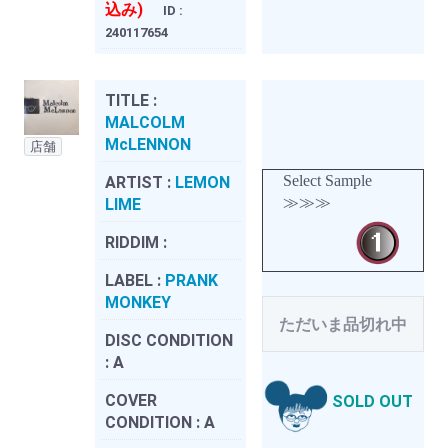
込み)
ID :
240117654
TITLE :
MALCOLM
McLENNON
店舗
Select Sample
ARTIST :
LEMON
≫≫≫
LIME
RIDDIM :
LABEL :
PRANK
MONKEY
ただいま品切れ中
DISC CONDITION
:
A
COVER
SOLD OUT
CONDITION :
A