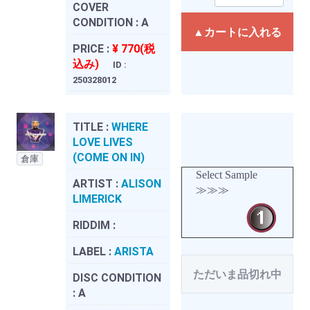
COVER
CONDITION :
A
▲カートに入れる
PRICE :
¥ 770(税
込み)
ID :
250328012
TITLE :
WHERE
LOVE LIVES
(COME ON IN)
倉庫
Select Sample
ARTIST :
ALISON
≫≫≫
LIMERICK
RIDDIM :
LABEL :
ARISTA
ただいま品切れ中
DISC CONDITION
:
A