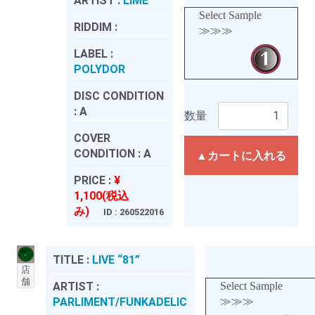
ARTIST :
LIME
Select Sample
RIDDIM :
≫≫≫
LABEL :
POLYDOR
DISC CONDITION
:
A
数量
COVER
CONDITION :
A
▲カートに入れる
PRICE :
¥
1,100(税込
み)
ID : 260522016
TITLE :
LIVE “81”
店
舗
ARTIST :
Select Sample
PARLIMENT/FUNKADELIC
≫≫≫