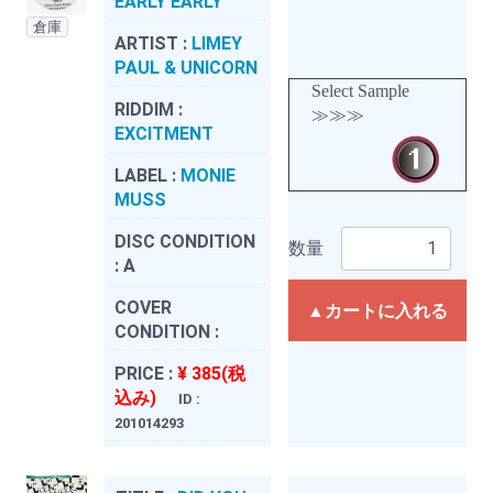
EARLY EARLY
倉庫
ARTIST :
LIMEY
PAUL & UNICORN
Select Sample
RIDDIM :
≫≫≫
EXCITMENT
LABEL :
MONIE
MUSS
DISC CONDITION
数量
:
A
COVER
▲カートに入れる
CONDITION :
PRICE :
¥ 385(税
込み)
ID :
201014293