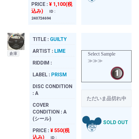
PRICE :
¥ 1,100(税
込み)
ID :
240724694
TITLE :
GUILTY
ARTIST :
LIME
倉庫
Select Sample
≫≫≫
RIDDIM :
LABEL :
PRISM
DISC CONDITION
:
A
ただいま品切れ中
COVER
CONDITION :
A
(シール)
SOLD OUT
PRICE :
¥ 550(税
込み)
ID :