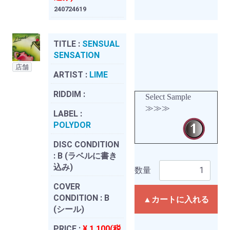
240724619
TITLE :
SENSUAL
SENSATION
店舗
ARTIST :
LIME
RIDDIM :
Select Sample
≫≫≫
LABEL :
POLYDOR
DISC CONDITION
:
B (ラベルに書き
込み)
数量
COVER
CONDITION :
B
▲カートに入れる
(シール)
PRICE :
¥ 1,100(税