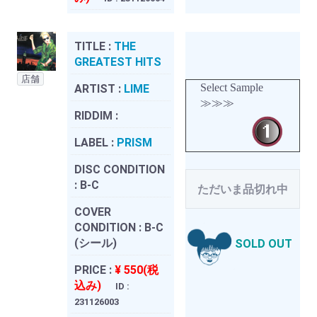
TITLE :
THE
GREATEST HITS
店舗
Select Sample
ARTIST :
LIME
≫≫≫
RIDDIM :
LABEL :
PRISM
DISC CONDITION
:
B-C
ただいま品切れ中
COVER
CONDITION :
B-C
(シール)
SOLD OUT
PRICE :
¥ 550(税
込み)
ID :
231126003