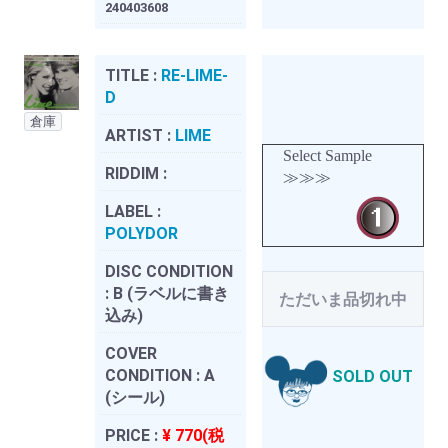
240403608
TITLE :
RE-LIME-
D
倉庫
ARTIST :
LIME
Select Sample
RIDDIM :
≫≫≫
LABEL :
POLYDOR
DISC CONDITION
:
B (ラベルに書き
ただいま品切れ中
込み)
COVER
CONDITION :
A
SOLD OUT
(シール)
PRICE :
¥ 770(税