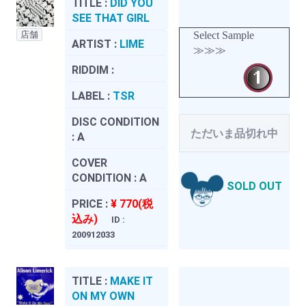
TITLE :
DID YOU
SEE THAT GIRL
店舗
Select Sample
ARTIST :
LIME
≫≫≫
RIDDIM :
LABEL :
TSR
DISC CONDITION
ただいま品切れ中
:
A
COVER
CONDITION :
A
SOLD OUT
PRICE :
¥ 770(税
込み)
ID :
200912033
TITLE :
MAKE IT
ON MY OWN