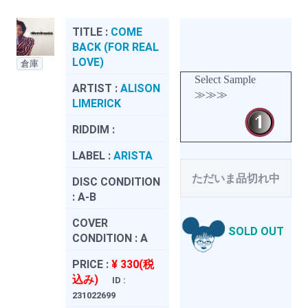
TITLE :
COME
BACK (FOR REAL
LOVE)
倉庫
Select Sample
ARTIST :
ALISON
≫≫≫
LIMERICK
RIDDIM :
LABEL :
ARISTA
ただいま品切れ中
DISC CONDITION
:
A-B
COVER
SOLD OUT
CONDITION :
A
PRICE :
¥ 330(税
込み)
ID :
231022699