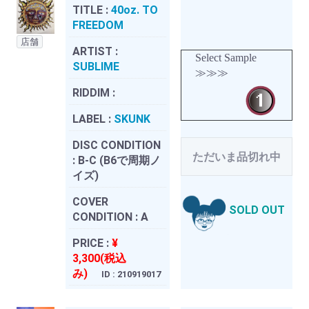
TITLE :
40oz. TO
FREEDOM
店舗
ARTIST :
Select Sample
SUBLIME
≫≫≫
RIDDIM :
LABEL :
SKUNK
DISC CONDITION
ただいま品切れ中
:
B-C (B6で周期ノ
イズ)
COVER
SOLD OUT
CONDITION :
A
PRICE :
¥
3,300(税込
み)
ID : 210919017