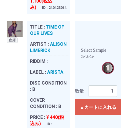
1,100(税込
み)
ID : 240423014
TITLE :
TIME OF
OUR LIVES
倉庫
ARTIST :
ALISON
LIMERICK
Select Sample
≫≫≫
RIDDIM :
LABEL :
ARISTA
DISC CONDITION
:
B
数量
COVER
CONDITION :
B
▲カートに入れる
PRICE :
¥ 440(税
込み)
ID :