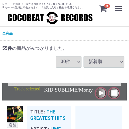
レコードの買取り・販売はお任せください! ☎ 024-983-1196
Menu
0
!! カートの記録は消去されます、「お気に入り」機能を活用ください。
全商品
55
件
の商品がみつかりました。
Track selected
:
KID SUBLIME/Monty
TITLE :
THE
GREATEST HITS
店舗