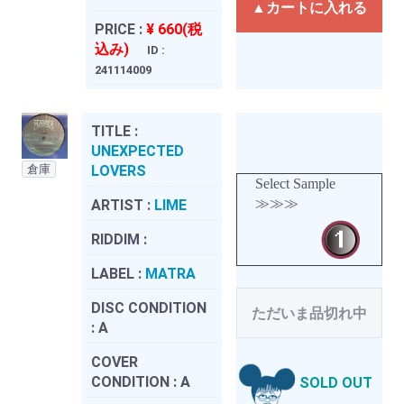
▲カートに入れる
PRICE :
¥ 660(税
込み)
ID :
241114009
TITLE :
UNEXPECTED
倉庫
LOVERS
Select Sample
≫≫≫
ARTIST :
LIME
RIDDIM :
LABEL :
MATRA
DISC CONDITION
ただいま品切れ中
:
A
COVER
CONDITION :
A
SOLD OUT