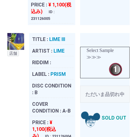
PRICE :
¥ 1,100(税
込み)
ID :
231126005
TITLE :
LIME III
Select Sample
ARTIST :
LIME
店舗
≫≫≫
RIDDIM :
LABEL :
PRISM
DISC CONDITION
:
B
ただいま品切れ中
COVER
CONDITION :
A-B
SOLD OUT
PRICE :
¥
1,100(税込
み)
ID : 231126004