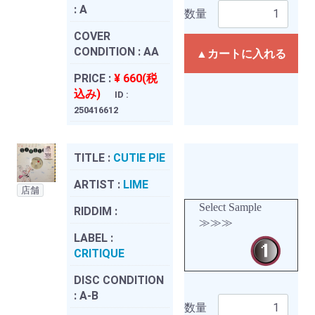
:
A
数量
COVER
CONDITION :
AA
▲カートに入れる
PRICE :
¥ 660(税
込み)
ID :
250416612
TITLE :
CUTIE PIE
ARTIST :
LIME
店舗
Select Sample
RIDDIM :
≫≫≫
LABEL :
CRITIQUE
DISC CONDITION
:
A-B
数量