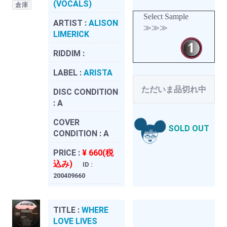
(VOCALS)
倉庫
Select Sample
ARTIST :
ALISON
≫≫≫
LIMERICK
RIDDIM :
LABEL :
ARISTA
ただいま品切れ中
DISC CONDITION
:
A
COVER
SOLD OUT
CONDITION :
A
PRICE :
¥ 660(税
込み)
ID :
200409660
TITLE :
WHERE
LOVE LIVES