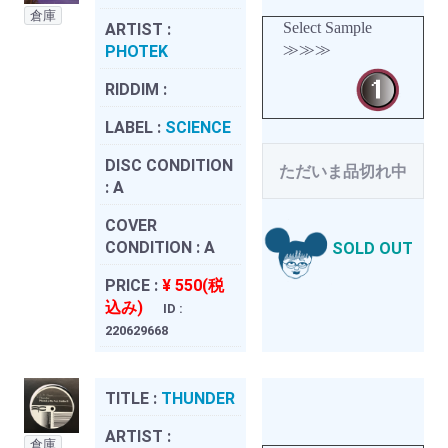
倉庫
Select Sample
ARTIST :
≫≫≫
PHOTEK
RIDDIM :
LABEL :
SCIENCE
DISC CONDITION
ただいま品切れ中
:
A
COVER
CONDITION :
A
SOLD OUT
PRICE :
¥ 550(税
込み)
ID :
220629668
TITLE :
THUNDER
ARTIST :
倉庫