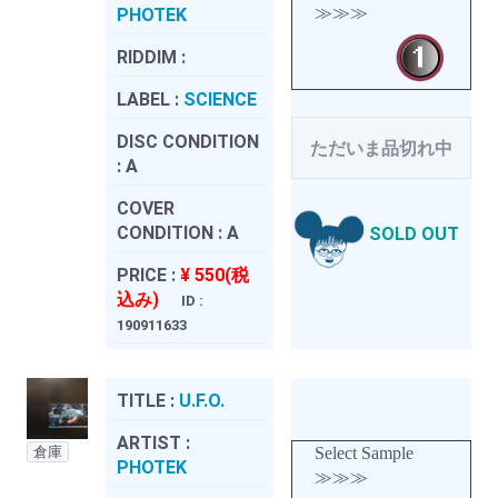
≫≫≫
PHOTEK
RIDDIM :
LABEL :
SCIENCE
DISC CONDITION
ただいま品切れ中
:
A
COVER
CONDITION :
A
SOLD OUT
PRICE :
¥ 550(税
込み)
ID :
190911633
TITLE :
U.F.O.
ARTIST :
倉庫
Select Sample
PHOTEK
≫≫≫