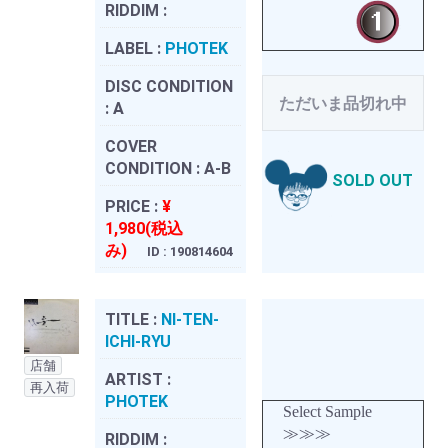
RIDDIM :
LABEL :
PHOTEK
DISC CONDITION
ただいま品切れ中
:
A
COVER
CONDITION :
A-B
SOLD OUT
PRICE :
¥
1,980(税込
み)
ID : 190814604
TITLE :
NI-TEN-
ICHI-RYU
店舗
ARTIST :
再入荷
PHOTEK
Select Sample
≫≫≫
RIDDIM :