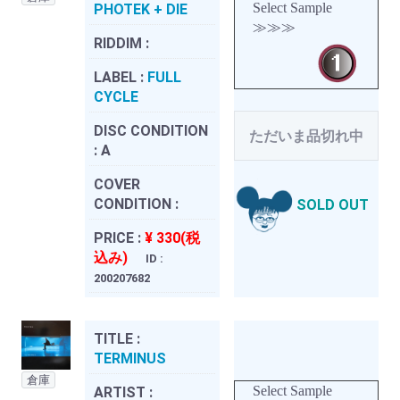
Select Sample
PHOTEK + DIE
≫≫≫
RIDDIM :
LABEL :
FULL
CYCLE
DISC CONDITION
ただいま品切れ中
:
A
COVER
CONDITION :
SOLD OUT
PRICE :
¥ 330(税
込み)
ID :
200207682
TITLE :
TERMINUS
倉庫
Select Sample
ARTIST :