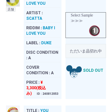
LOVE YOU
店舗
ARTIST :
Select Sample
SCATTA
≫≫≫
RIDDIM :
BABY I
LOVE YOU
LABEL :
DUKE
ただいま品切れ中
DISC CONDITION
:
A
COVER
SOLD OUT
CONDITION :
A
PRICE :
¥
3,300(税込
み)
ID : 240812053
TITLE :
YOU