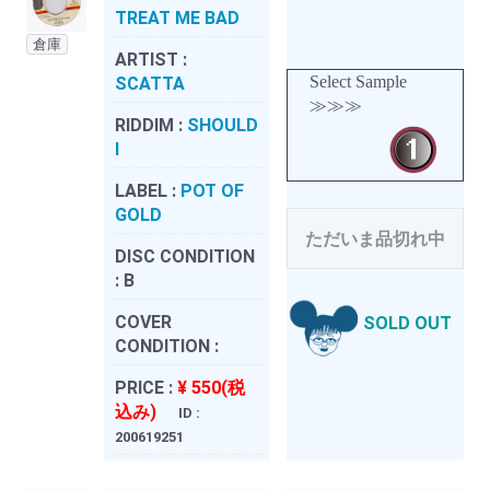
TREAT ME BAD
倉庫
ARTIST :
Select Sample
SCATTA
≫≫≫
RIDDIM :
SHOULD
I
LABEL :
POT OF
GOLD
ただいま品切れ中
DISC CONDITION
:
B
COVER
SOLD OUT
CONDITION :
PRICE :
¥ 550(税
込み)
ID :
200619251