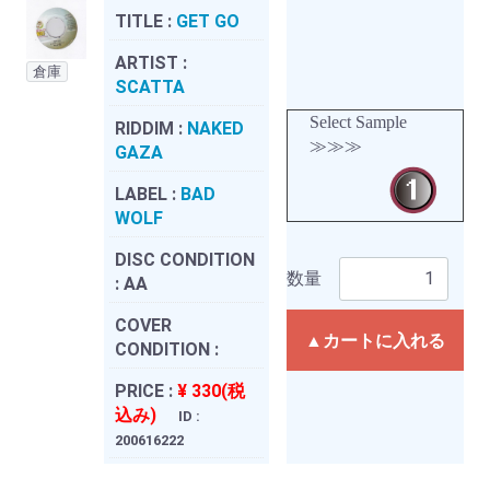
TITLE :
GET GO
ARTIST :
倉庫
SCATTA
Select Sample
RIDDIM :
NAKED
≫≫≫
GAZA
LABEL :
BAD
WOLF
DISC CONDITION
数量
:
AA
COVER
▲カートに入れる
CONDITION :
PRICE :
¥ 330(税
込み)
ID :
200616222