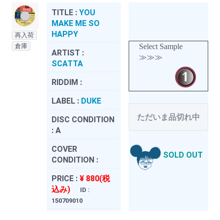
TITLE :
YOU
MAKE ME SO
HAPPY
再入荷
倉庫
Select Sample
ARTIST :
≫≫≫
SCATTA
RIDDIM :
LABEL :
DUKE
ただいま品切れ中
DISC CONDITION
:
A
COVER
SOLD OUT
CONDITION :
PRICE :
¥ 880(税
込み)
ID :
150709010