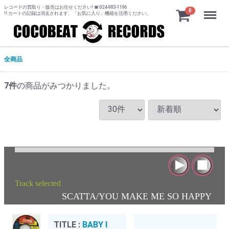
レコードの買取り・販売はお任せください! ☎ 024-983-1196
Menu
0
!! カートの記録は消去されます、「お気に入り」機能を活用ください。
全商品
7
件
の商品がみつかりました。
Track selected
:
SCATTA/YOU MAKE ME SO HAPPY
TITLE :
BABY I