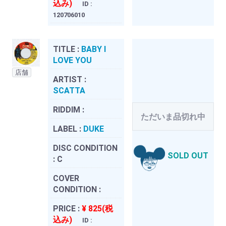
込み)
ID :
120706010
TITLE :
BABY I
LOVE YOU
店舗
ARTIST :
SCATTA
RIDDIM :
ただいま品切れ中
LABEL :
DUKE
DISC CONDITION
SOLD OUT
:
C
COVER
CONDITION :
PRICE :
¥ 825(税
込み)
ID :