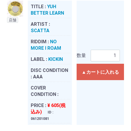
TITLE :
YUH
BETTER LEARN
店舗
ARTIST :
SCATTA
RIDDIM :
NO
MORE I ROAM
数量
LABEL :
KICKIN
DISC CONDITION
▲カートに入れる
:
AAA
COVER
CONDITION :
PRICE :
¥ 605(税
込み)
ID :
061201081