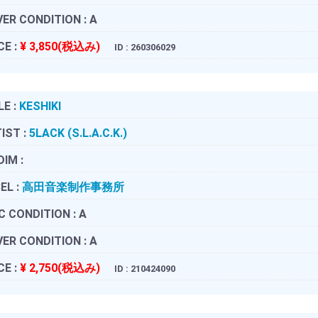
ER CONDITION :
A
CE :
¥ 3,850(税込み)
ID : 260306029
LE :
KESHIKI
IST :
5LACK (S.L.A.C.K.)
DIM :
EL :
高田音楽制作事務所
C CONDITION :
A
ER CONDITION :
A
CE :
¥ 2,750(税込み)
ID : 210424090