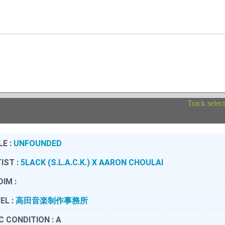
Track selec
LE :
UNFOUNDED
IST :
5LACK (S.L.A.C.K.) X AARON CHOULAI
DIM :
EL :
高田音楽制作事務所
C CONDITION :
A