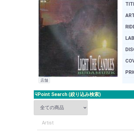
TIT
ART
RID
LAB
DIS
COV
PRI
店舗
☟Point Search (絞り込み検索)