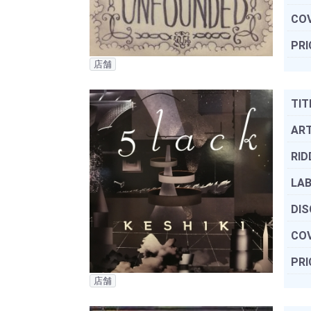
COV
PRI
店舗
TIT
ART
RID
LAB
DIS
COV
PRI
店舗