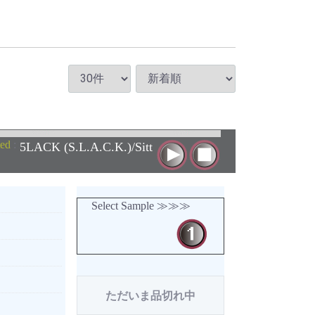
ted
:
5LACK (S.L.A.C.K.)/Sitt
Select Sample ≫≫≫
ただいま品切れ中