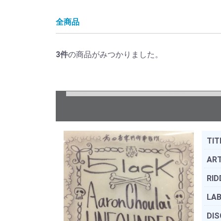
全商品
3
件
の商品がみつかりました。
TIT
ART
RID
LAB
DIS