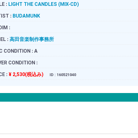
LE :
LIGHT THE CANDLES (MIX-CD)
IST :
BUDAMUNK
DIM :
EL :
高田音楽制作事務所
C CONDITION :
A
ER CONDITION :
CE :
¥ 2,530(税込み)
ID : 160521040