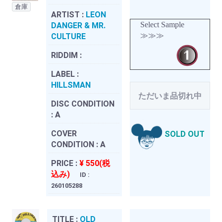
倉庫
ARTIST :
LEON
Select Sample
DANGER & MR.
≫≫≫
CULTURE
RIDDIM :
LABEL :
HILLSMAN
ただいま品切れ中
DISC CONDITION
:
A
COVER
SOLD OUT
CONDITION :
A
PRICE :
¥ 550(税
込み)
ID :
260105288
TITLE :
OLD