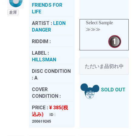
FRIENDS FOR
LIFE
倉庫
Select Sample
ARTIST :
LEON
≫≫≫
DANGER
RIDDIM :
LABEL :
HILLSMAN
ただいま品切れ中
DISC CONDITION
:
A
COVER
SOLD OUT
CONDITION :
PRICE :
¥ 385(税
込み)
ID :
200619245