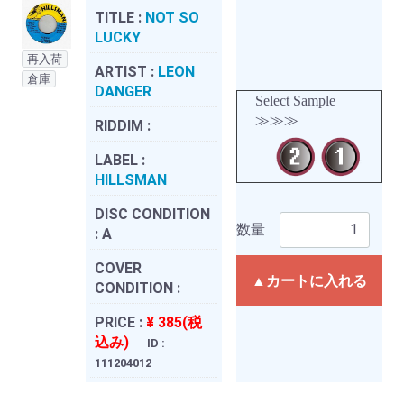
TITLE :
NOT SO
LUCKY
再入荷
ARTIST :
LEON
倉庫
DANGER
Select Sample
≫≫≫
RIDDIM :
LABEL :
HILLSMAN
DISC CONDITION
数量
:
A
COVER
▲カートに入れる
CONDITION :
PRICE :
¥ 385(税
込み)
ID :
111204012