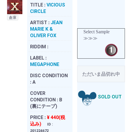
TITLE :
VICIOUS
CIRCLE
倉庫
ARTIST :
JEAN
MARIE K &
Select Sample
OLIVER FOX
≫≫≫
RIDDIM :
LABEL :
MEGAPHONE
ただいま品切れ中
DISC CONDITION
:
A
COVER
SOLD OUT
CONDITION :
B
(裏にテープ)
PRICE :
¥ 440(税
込み)
ID :
201224672