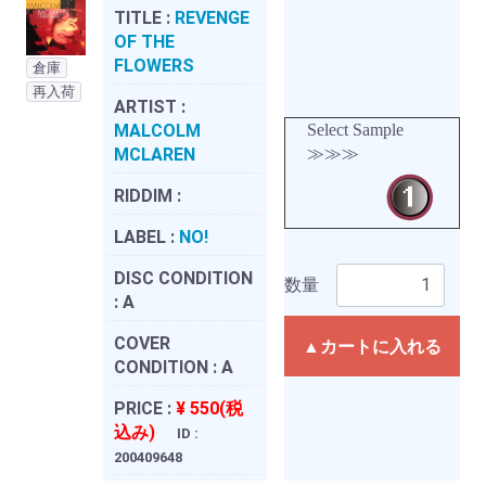
TITLE :
REVENGE
OF THE
FLOWERS
倉庫
再入荷
ARTIST :
MALCOLM
Select Sample
MCLAREN
≫≫≫
RIDDIM :
LABEL :
NO!
DISC CONDITION
数量
:
A
COVER
▲カートに入れる
CONDITION :
A
PRICE :
¥ 550(税
込み)
ID :
200409648