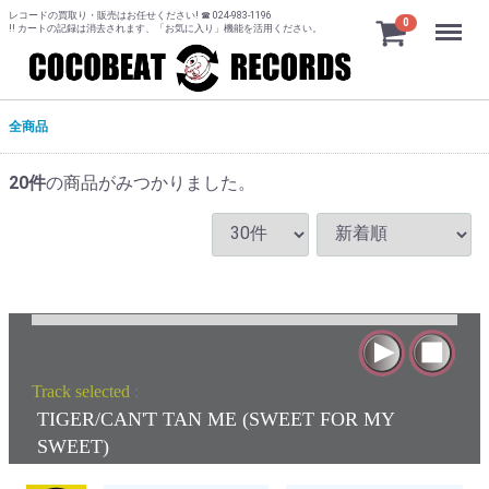
レコードの買取り・販売はお任せください! ☎ 024-983-1196
Menu
0
!! カートの記録は消去されます、「お気に入り」機能を活用ください。
全商品
20
件
の商品がみつかりました。
Track selected
:
TIGER/CAN'T TAN ME (SWEET FOR MY
SWEET)