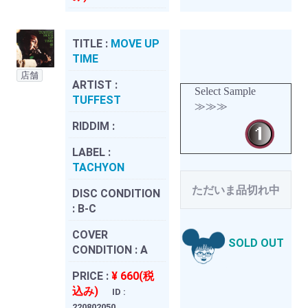
TITLE :
MOVE UP
TIME
店舗
ARTIST :
Select Sample
TUFFEST
≫≫≫
RIDDIM :
LABEL :
TACHYON
ただいま品切れ中
DISC CONDITION
:
B-C
COVER
SOLD OUT
CONDITION :
A
PRICE :
¥ 660(税
込み)
ID :
220802050