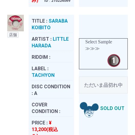
み)
ID : 210224069
TITLE :
SARABA
KOIBITO
店舗
ARTIST :
LITTLE
Select Sample
HARADA
≫≫≫
RIDDIM :
LABEL :
TACHYON
ただいま品切れ中
DISC CONDITION
:
A
COVER
SOLD OUT
CONDITION :
PRICE :
¥
13,200(税込