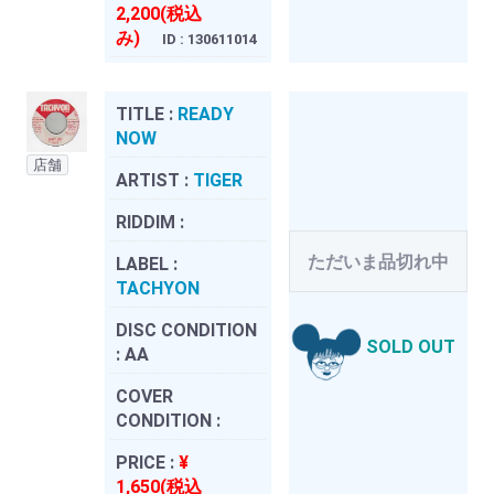
2,200(税込
み)
ID : 130611014
TITLE :
READY
NOW
店舗
ARTIST :
TIGER
RIDDIM :
ただいま品切れ中
LABEL :
TACHYON
DISC CONDITION
SOLD OUT
:
AA
COVER
CONDITION :
PRICE :
¥
1,650(税込