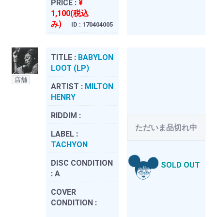
PRICE :
¥
1,100(税込
み)
ID : 170404005
TITLE :
BABYLON
LOOT (LP)
店舗
ARTIST :
MILTON
HENRY
RIDDIM :
ただいま品切れ中
LABEL :
TACHYON
DISC CONDITION
SOLD OUT
:
A
COVER
CONDITION :