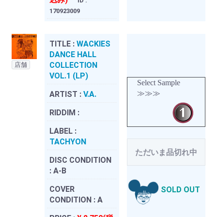
ID :
170923009
TITLE :
WACKIES
DANCE HALL
COLLECTION
店舗
VOL.1 (LP)
Select Sample
≫≫≫
ARTIST :
V.A.
RIDDIM :
LABEL :
TACHYON
ただいま品切れ中
DISC CONDITION
:
A-B
COVER
SOLD OUT
CONDITION :
A