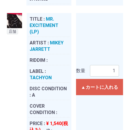
TITLE :
MR.
EXCITEMENT
(LP)
店舗
ARTIST :
MIKEY
JARRETT
RIDDIM :
数量
LABEL :
TACHYON
▲カートに入れる
DISC CONDITION
:
A
COVER
CONDITION :
PRICE :
¥ 1,540(税
込み)