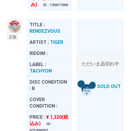
み)
ID : 130611006
TITLE :
RENDEZVOUS
店舗
ARTIST :
TIGER
RIDDIM :
ただいま品切れ中
LABEL :
TACHYON
DISC CONDITION
SOLD OUT
:
B
COVER
CONDITION :
PRICE :
¥ 1,320(税
込み)
ID :
071004002