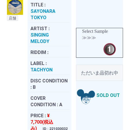
TITLE :
SAYONARA
TOKYO
店舗
ARTIST :
Select Sample
SINGING
≫≫≫
MELODY
RIDDIM :
LABEL :
TACHYON
ただいま品切れ中
DISC CONDITION
:
B
SOLD OUT
COVER
CONDITION :
A
PRICE :
¥
7,700(税込
み)
ID : 221030032