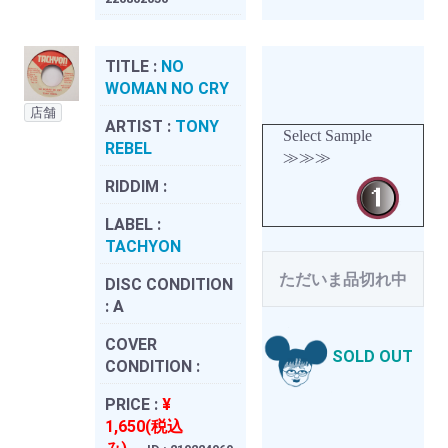
TITLE :
NO
WOMAN NO CRY
店舗
ARTIST :
TONY
Select Sample
REBEL
≫≫≫
RIDDIM :
LABEL :
TACHYON
ただいま品切れ中
DISC CONDITION
:
A
COVER
SOLD OUT
CONDITION :
PRICE :
¥
1,650(税込