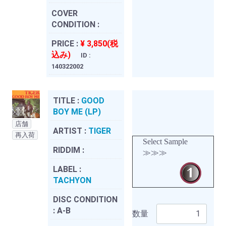
COVER
CONDITION :
PRICE :
¥ 3,850(税
込み)
ID :
140322002
TITLE :
GOOD
BOY ME (LP)
店舗
ARTIST :
TIGER
再入荷
Select Sample
RIDDIM :
≫≫≫
LABEL :
TACHYON
DISC CONDITION
:
A-B
数量