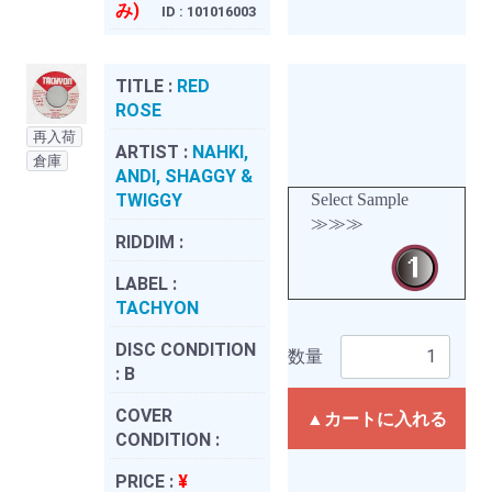
み)
ID : 101016003
TITLE :
RED
ROSE
再入荷
ARTIST :
NAHKI,
倉庫
ANDI, SHAGGY &
TWIGGY
Select Sample
≫≫≫
RIDDIM :
LABEL :
TACHYON
DISC CONDITION
数量
:
B
COVER
▲カートに入れる
CONDITION :
PRICE :
¥