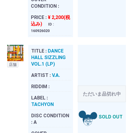
CONDITION :
PRICE :
¥ 2,200(税
込み)
ID :
160926020
TITLE :
DANCE
HALL SIZZLING
VOL.1 (LP)
店舗
ARTIST :
V.A.
RIDDIM :
ただいま品切れ中
LABEL :
TACHYON
DISC CONDITION
SOLD OUT
:
A