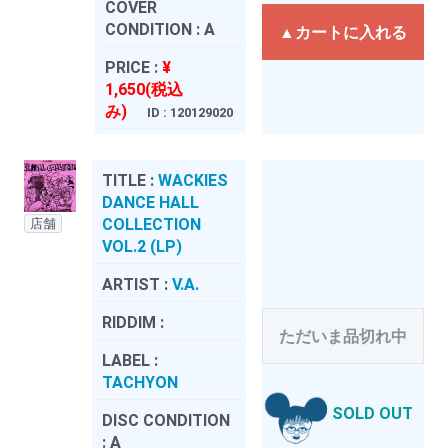
COVER
CONDITION :
A
▲カートに入れる
PRICE :
¥
1,650(税込
み)
ID : 120129020
TITLE :
WACKIES
DANCE HALL
COLLECTION
店舗
VOL.2 (LP)
ARTIST :
V.A.
RIDDIM :
ただいま品切れ中
LABEL :
TACHYON
SOLD OUT
DISC CONDITION
:
A