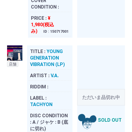
COVER
CONDITION :
PRICE :
¥
1,980(税込
み)
ID : 150717001
TITLE :
YOUNG
GENERATION
VIBRATION (LP)
店舗
ARTIST :
V.A.
RIDDIM :
ただいま品切れ中
LABEL :
TACHYON
DISC CONDITION
SOLD OUT
:
A / ジャケ : B (底
に切れ)