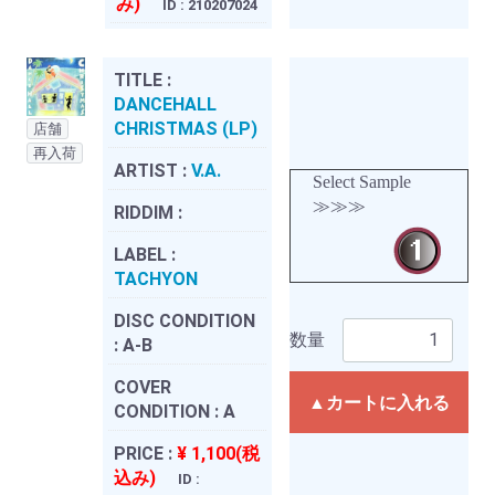
み)
ID : 210207024
TITLE :
DANCEHALL
CHRISTMAS (LP)
店舗
再入荷
ARTIST :
V.A.
Select Sample
≫≫≫
RIDDIM :
LABEL :
TACHYON
DISC CONDITION
数量
:
A-B
COVER
▲カートに入れる
CONDITION :
A
PRICE :
¥ 1,100(税
込み)
ID :