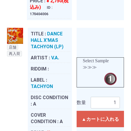
PRICE :
¥ 2,750(税
込み)
ID :
170404006
TITLE :
DANCE
HALL X'MAS
TACHYON (LP)
店舗
再入荷
ARTIST :
V.A.
Select Sample
≫≫≫
RIDDIM :
LABEL :
TACHYON
DISC CONDITION
数量
:
A
COVER
▲カートに入れる
CONDITION :
A