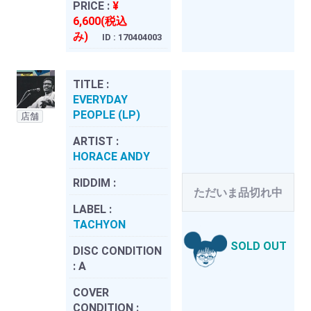
PRICE :
¥
6,600(税込
み)
ID : 170404003
TITLE :
EVERYDAY
PEOPLE (LP)
店舗
ARTIST :
HORACE ANDY
RIDDIM :
ただいま品切れ中
LABEL :
TACHYON
SOLD OUT
DISC CONDITION
:
A
COVER
CONDITION :