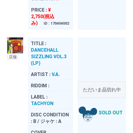
PRICE :
¥
2,750(税込
み)
ID : 170404002
TITLE :
DANCEHALL
SIZZLING VOL.3
店舗
(LP)
ARTIST :
V.A.
RIDDIM :
ただいま品切れ中
LABEL :
TACHYON
SOLD OUT
DISC CONDITION
:
B / ジャケ : A
COVER