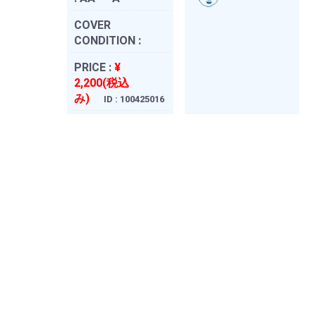
COVER
CONDITION :
PRICE :
¥
2,200(税込
み)
ID : 100425016