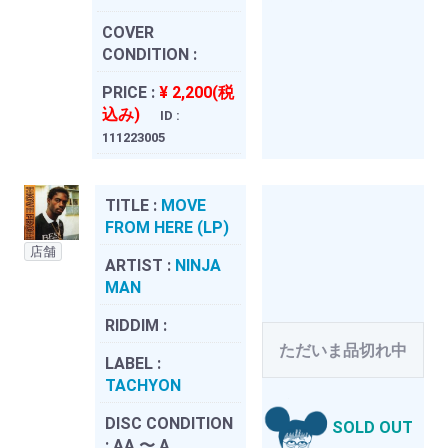
COVER
CONDITION :
PRICE :
¥ 2,200(税
込み)
ID :
111223005
TITLE :
MOVE
FROM HERE (LP)
店舗
ARTIST :
NINJA
MAN
RIDDIM :
ただいま品切れ中
LABEL :
TACHYON
DISC CONDITION
SOLD OUT
:
AA 〜 A