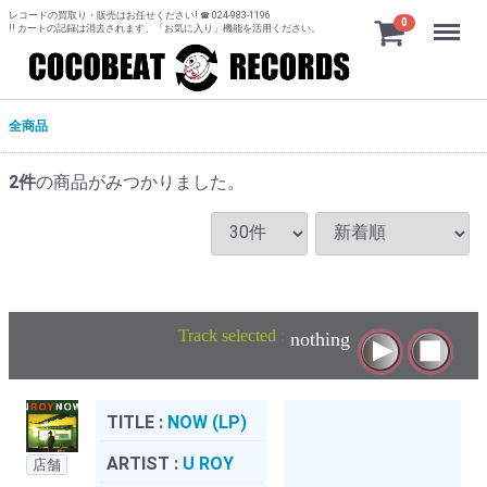
レコードの買取り・販売はお任せください! ☎ 024-983-1196
Menu
0
!! カートの記録は消去されます、「お気に入り」機能を活用ください。
全商品
2
件
の商品がみつかりました。
Track selected
:
nothing
TITLE :
NOW (LP)
ARTIST :
U ROY
店舗