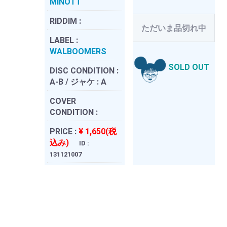
MINOTT
RIDDIM :
ただいま品切れ中
LABEL :
WALBOOMERS
SOLD OUT
DISC CONDITION :
A-B / ジャケ : A
COVER
CONDITION :
PRICE :
¥ 1,650(税
込み)
ID :
131121007