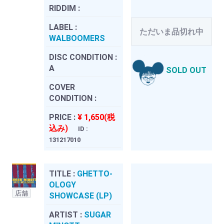
RIDDIM :
LABEL :
ただいま品切れ中
WALBOOMERS
DISC CONDITION :
A
SOLD OUT
COVER
CONDITION :
PRICE :
¥ 1,650(税
込み)
ID :
131217010
TITLE :
GHETTO-
OLOGY
店舗
SHOWCASE (LP)
ARTIST :
SUGAR