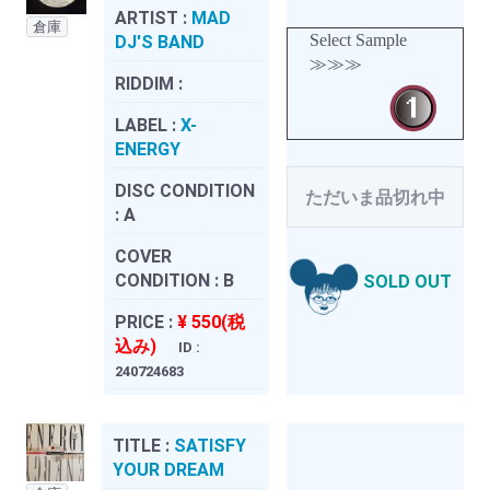
ARTIST :
MAD
倉庫
Select Sample
DJ'S BAND
≫≫≫
RIDDIM :
LABEL :
X-
ENERGY
DISC CONDITION
ただいま品切れ中
:
A
COVER
CONDITION :
B
SOLD OUT
PRICE :
¥ 550(税
込み)
ID :
240724683
TITLE :
SATISFY
YOUR DREAM