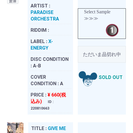
倉庫
ARTIST :
Select Sample
PARADISE
≫≫≫
ORCHESTRA
RIDDIM :
LABEL :
X-
ENERGY
ただいま品切れ中
DISC CONDITION
:
A-B
COVER
SOLD OUT
CONDITION :
A
PRICE :
¥ 660(税
込み)
ID :
220810663
TITLE :
GIVE ME