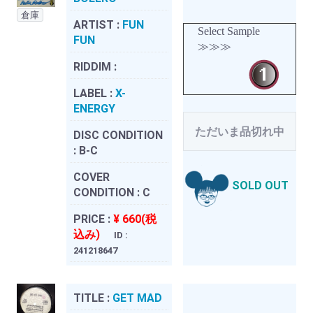
倉庫
ARTIST :
FUN
Select Sample
FUN
≫≫≫
RIDDIM :
LABEL :
X-
ENERGY
ただいま品切れ中
DISC CONDITION
:
B-C
COVER
SOLD OUT
CONDITION :
C
PRICE :
¥ 660(税
込み)
ID :
241218647
TITLE :
GET MAD