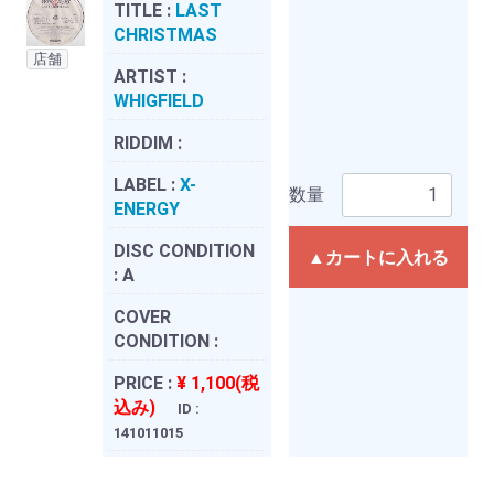
TITLE :
LAST
CHRISTMAS
店舗
ARTIST :
WHIGFIELD
RIDDIM :
LABEL :
X-
数量
ENERGY
DISC CONDITION
▲カートに入れる
:
A
COVER
CONDITION :
PRICE :
¥ 1,100(税
込み)
ID :
141011015