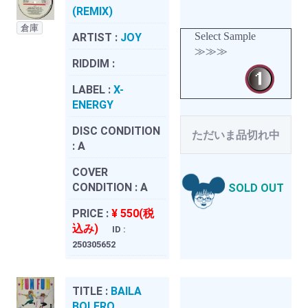
(REMIX)
倉庫
Select Sample
ARTIST :
JOY
≫≫≫
RIDDIM :
LABEL :
X-
ENERGY
DISC CONDITION
ただいま品切れ中
:
A
COVER
CONDITION :
A
SOLD OUT
PRICE :
¥ 550(税
込み)
ID :
250305652
TITLE :
BAILA
BOLERO