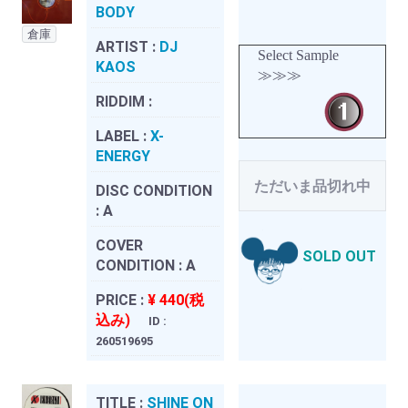
BODY
倉庫
ARTIST :
DJ
Select Sample
KAOS
≫≫≫
RIDDIM :
LABEL :
X-
ENERGY
ただいま品切れ中
DISC CONDITION
:
A
COVER
SOLD OUT
CONDITION :
A
PRICE :
¥ 440(税
込み)
ID :
260519695
TITLE :
SHINE ON