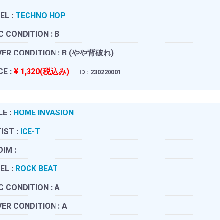
EL :
TECHNO HOP
C CONDITION :
B
ER CONDITION :
B (やや背破れ)
CE :
¥ 1,320(税込み)
ID : 230220001
LE :
HOME INVASION
IST :
ICE-T
DIM :
EL :
ROCK BEAT
C CONDITION :
A
ER CONDITION :
A