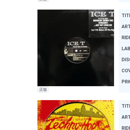
TIT
ART
RID
LAB
DIS
COV
PRI
店舗
TIT
ART
RID