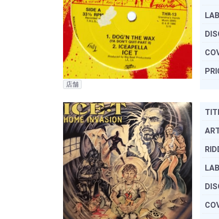
LAB
DIS
COV
PRI
店舗
TIT
ART
RID
LAB
DIS
COV