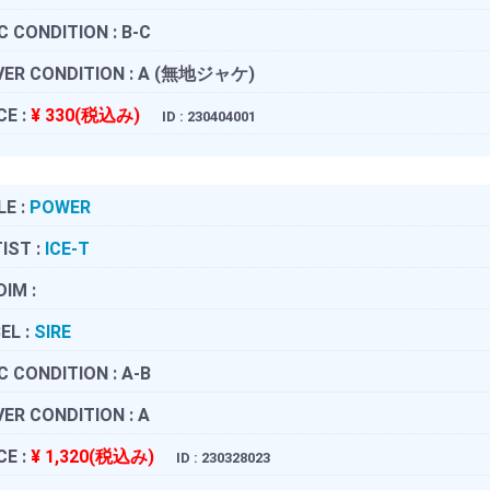
C CONDITION :
B-C
ER CONDITION :
A (無地ジャケ)
CE :
¥ 330(税込み)
ID : 230404001
LE :
POWER
IST :
ICE-T
DIM :
EL :
SIRE
C CONDITION :
A-B
ER CONDITION :
A
CE :
¥ 1,320(税込み)
ID : 230328023