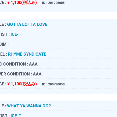
CE :
¥ 1,100(税込み)
ID : 201226005
LE :
GOTTA LOTTA LOVE
IST :
ICE-T
DIM :
EL :
RHYME SYNDICATE
C CONDITION :
AAA
ER CONDITION :
AAA
CE :
¥ 1,100(税込み)
ID : 200730050
LE :
WHAT YA WANNA DO?
IST :
ICE-T