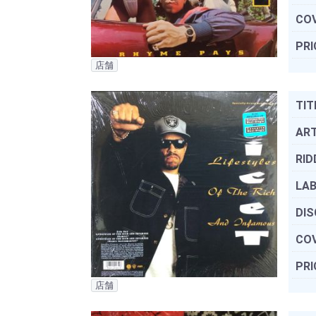
COV
PRI
店舗
TIT
ART
RID
LAB
DIS
COV
PRI
店舗