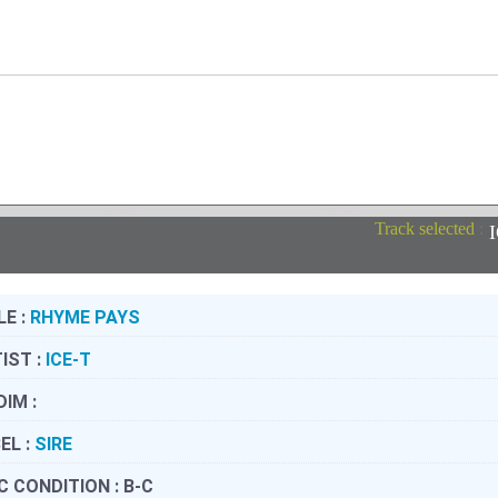
Track selected
:
LE :
RHYME PAYS
IST :
ICE-T
DIM :
EL :
SIRE
C CONDITION :
B-C