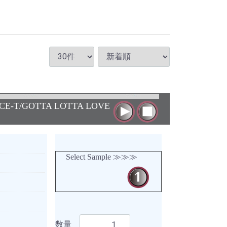
ICE-T/GOTTA LOTTA LOVE
Select Sample ≫≫≫
数量