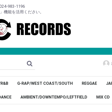
-983-1196
り」機能を活用ください。
/R&B
G-RAP/WEST COAST/SOUTH
REGGAE
JA
DANCE
AMBIENT/DOWNTEMPO/LEFTFIELD
MIX CD