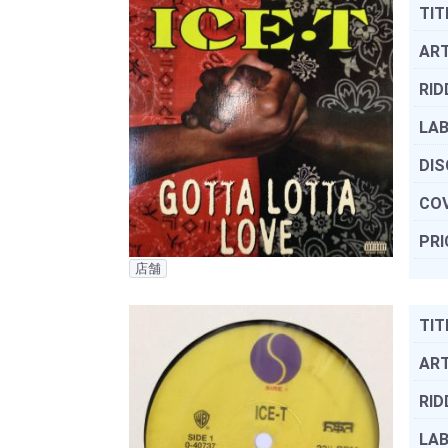
TIT
ART
RID
LAB
DIS
COV
PRI
店舗
TIT
ART
RID
LAB