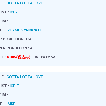
LE :
GOTTA LOTTA LOVE
IST :
ICE-T
DIM :
EL :
RHYME SYNDICATE
C CONDITION :
B-C
ER CONDITION :
A
CE :
¥ 385(税込み)
ID : 231225003
LE :
GOTTA LOTTA LOVE
IST :
ICE-T
DIM :
EL :
SIRE