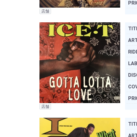
PRI
店舗
TIT
ART
RID
LAB
DIS
COV
PRI
店舗
TIT
ART