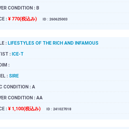
ER CONDITION :
B
CE :
¥ 770(税込み)
ID : 260625003
LE :
LIFESTYLES OF THE RICH AND INFAMOUS
IST :
ICE-T
DIM :
EL :
SIRE
C CONDITION :
A
ER CONDITION :
AA
CE :
¥ 1,100(税込み)
ID : 241027018