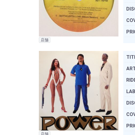
DIS
COV
PRI
店舗
TIT
ART
RID
LAB
DIS
COV
PRI
店舗