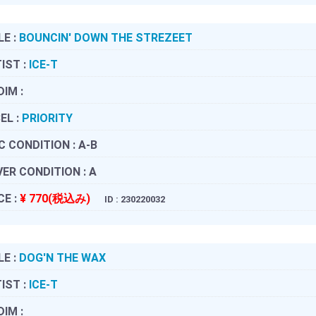
LE :
BOUNCIN' DOWN THE STREZEET
IST :
ICE-T
DIM :
EL :
PRIORITY
C CONDITION :
A-B
ER CONDITION :
A
CE :
¥ 770(税込み)
ID : 230220032
LE :
DOG'N THE WAX
IST :
ICE-T
DIM :